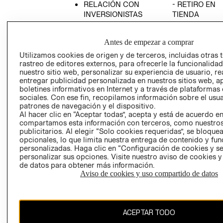
RELACIÓN CON
- RETIRO EN
INVERSIONISTAS
TIENDA
POLÍTICA
TÉRMINOS Y
EMPRESARIAL
CONDICIONE
Antes de empezar a comprar
AVISO DE
Utilizamos cookies de origen y de terceros, incluidas otras 
PRIVACIDAD
rastreo de editores externos, para ofrecerle la funcionalid
nuestro sitio web, personalizar su experiencia de usuario, rea
GIFT CARD
entregar publicidad personalizada en nuestros sitios web, a
boletines informativos en Internet y a través de plataformas
AVISO DE
sociales. Con ese fin, recopilamos información sobre el usua
COOKIES
patrones de navegación y el dispositivo.
Al hacer clic en “Aceptar todas”, acepta y está de acuerdo e
compartamos esta información con terceros, como nuestros
publicitarios. Al elegir “Solo cookies requeridas”, se bloque
opcionales, lo que limita nuestra entrega de contenido y fu
personalizadas. Haga clic en “Configuración de cookies y se
personalizar sus opciones. Visite nuestro aviso de cookies 
de datos para obtener más información.
Uruguay ($U)
Aviso de cookies y uso compartido de datos
CAMBIAR REGIÓN
ACEPTAR TODO