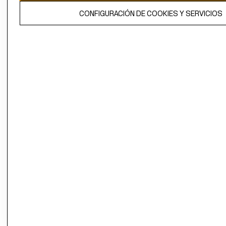
El contenido de esta página web está protegido por copyright y es
CONFIGURACIÓN DE COOKIES Y SERVICIOS
propiedad de H&M Hennes & Mauritz AB.