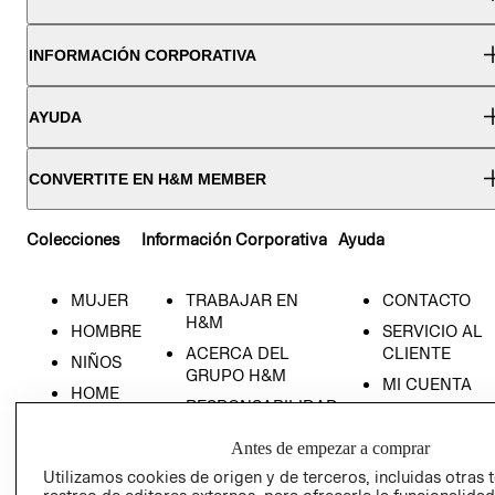
INFORMACIÓN CORPORATIVA
AYUDA
CONVERTITE EN H&M MEMBER
Colecciones
Información Corporativa
Ayuda
MUJER
TRABAJAR EN
CONTACTO
H&M
HOMBRE
SERVICIO AL
ACERCA DEL
CLIENTE
NIÑOS
GRUPO H&M
MI CUENTA
HOME
RESPONSABILIDAD
NUESTRAS
SOCIAL
TIENDAS
Antes de empezar a comprar
PRENSA
CLICK&COLL
Utilizamos cookies de origen y de terceros, incluidas otras 
RELACIÓN CON
- RETIRO EN