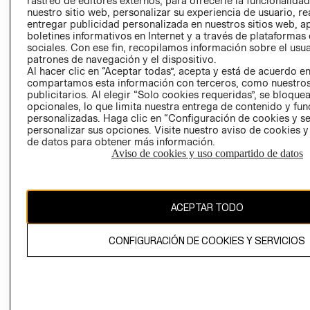
rastreo de editores externos, para ofrecerle la funcionalid
INVERSIONISTAS
TIENDA
nuestro sitio web, personalizar su experiencia de usuario, rea
entregar publicidad personalizada en nuestros sitios web, a
POLÍTICA
TÉRMINOS Y
boletines informativos en Internet y a través de plataformas
EMPRESARIAL
CONDICIONE
sociales. Con ese fin, recopilamos información sobre el usua
patrones de navegación y el dispositivo.
AVISO DE
Al hacer clic en “Aceptar todas”, acepta y está de acuerdo e
PRIVACIDAD
compartamos esta información con terceros, como nuestros
publicitarios. Al elegir “Solo cookies requeridas”, se bloque
GIFT CARD
opcionales, lo que limita nuestra entrega de contenido y fu
AVISO DE
personalizadas. Haga clic en “Configuración de cookies y se
COOKIES
personalizar sus opciones. Visite nuestro aviso de cookies 
de datos para obtener más información.
Aviso de cookies y uso compartido de datos
ACEPTAR TODO
Uruguay ($U)
CONFIGURACIÓN DE COOKIES Y SERVICIOS
CAMBIAR REGIÓN