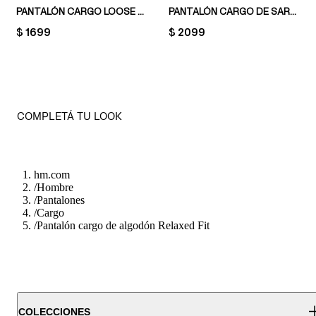
PANTALÓN CARGO LOOSE FIT
PANTALÓN CARGO DE SARGA REGULAR FIT
PRICE:
$ 1699
PRICE:
$ 2099
COMPLETÁ TU LOOK
hm.com
/
Hombre
/
Pantalones
/
Cargo
/
Pantalón cargo de algodón Relaxed Fit
COLECCIONES