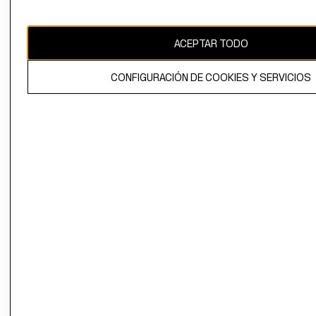
Uruguay ($U)
CAMBIAR REGIÓN
ACEPTAR TODO
CONFIGURACIÓN DE COOKIES Y SERVICIOS
El contenido de esta página web está protegido por copyright y es
propiedad de H&M Hennes & Mauritz AB.