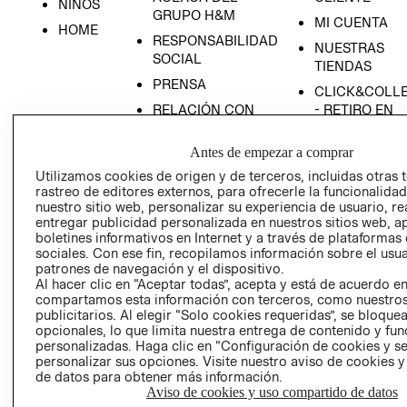
NIÑOS
GRUPO H&M
MI CUENTA
HOME
RESPONSABILIDAD
NUESTRAS
SOCIAL
TIENDAS
PRENSA
CLICK&COLL
RELACIÓN CON
- RETIRO EN
INVERSIONISTAS
TIENDA
Antes de empezar a comprar
POLÍTICA
TÉRMINOS Y
EMPRESARIAL
CONDICIONE
Utilizamos cookies de origen y de terceros, incluidas otras 
rastreo de editores externos, para ofrecerle la funcionalid
AVISO DE
nuestro sitio web, personalizar su experiencia de usuario, rea
PRIVACIDAD
entregar publicidad personalizada en nuestros sitios web, a
boletines informativos en Internet y a través de plataformas
GIFT CARD
sociales. Con ese fin, recopilamos información sobre el usua
AVISO DE
patrones de navegación y el dispositivo.
Al hacer clic en “Aceptar todas”, acepta y está de acuerdo e
COOKIES
compartamos esta información con terceros, como nuestros
publicitarios. Al elegir “Solo cookies requeridas”, se bloque
opcionales, lo que limita nuestra entrega de contenido y fu
personalizadas. Haga clic en “Configuración de cookies y se
personalizar sus opciones. Visite nuestro aviso de cookies 
de datos para obtener más información.
Aviso de cookies y uso compartido de datos