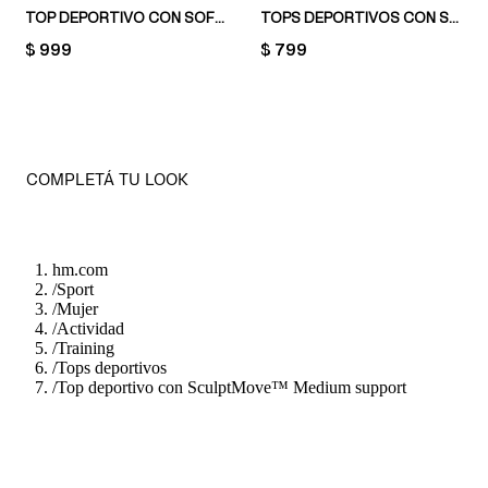
TOP DEPORTIVO CON SOFTMOVE™ MEDIUM SUPPORT
TOPS DEPORTIVOS CON SOFTMOVE™ MEDIUM SUPPORT
PRICE:
$ 999
PRICE:
$ 799
COMPLETÁ TU LOOK
hm.com
/
Sport
/
Mujer
/
Actividad
/
Training
/
Tops deportivos
/
Top deportivo con SculptMove™ Medium support