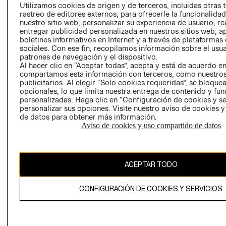
PRENSA
Utilizamos cookies de origen y de terceros, incluidas otras 
CLICK&COLL
rastreo de editores externos, para ofrecerle la funcionalid
RELACIÓN CON
- RETIRO EN
nuestro sitio web, personalizar su experiencia de usuario, rea
INVERSIONISTAS
TIENDA
entregar publicidad personalizada en nuestros sitios web, a
boletines informativos en Internet y a través de plataformas
POLÍTICA
TÉRMINOS Y
sociales. Con ese fin, recopilamos información sobre el usua
EMPRESARIAL
CONDICIONE
patrones de navegación y el dispositivo.
AVISO DE
Al hacer clic en “Aceptar todas”, acepta y está de acuerdo e
compartamos esta información con terceros, como nuestros
PRIVACIDAD
publicitarios. Al elegir “Solo cookies requeridas”, se bloque
GIFT CARD
opcionales, lo que limita nuestra entrega de contenido y fu
personalizadas. Haga clic en “Configuración de cookies y se
AVISO DE
personalizar sus opciones. Visite nuestro aviso de cookies 
COOKIES
de datos para obtener más información.
Aviso de cookies y uso compartido de datos
ACEPTAR TODO
Uruguay ($U)
CONFIGURACIÓN DE COOKIES Y SERVICIOS
CAMBIAR REGIÓN