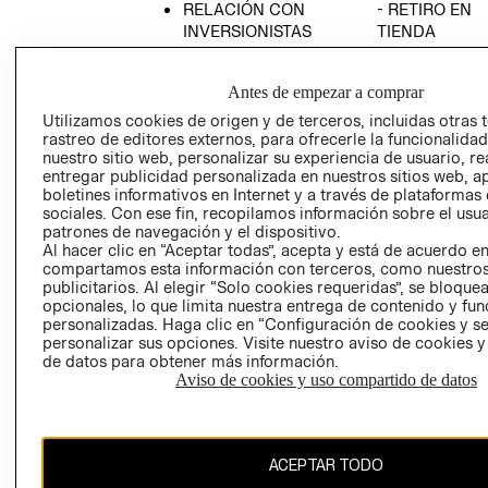
RELACIÓN CON
- RETIRO EN
INVERSIONISTAS
TIENDA
POLÍTICA
TÉRMINOS Y
EMPRESARIAL
CONDICIONE
Antes de empezar a comprar
AVISO DE
Utilizamos cookies de origen y de terceros, incluidas otras 
PRIVACIDAD
rastreo de editores externos, para ofrecerle la funcionalid
nuestro sitio web, personalizar su experiencia de usuario, rea
GIFT CARD
entregar publicidad personalizada en nuestros sitios web, a
boletines informativos en Internet y a través de plataformas
AVISO DE
sociales. Con ese fin, recopilamos información sobre el usua
COOKIES
patrones de navegación y el dispositivo.
Al hacer clic en “Aceptar todas”, acepta y está de acuerdo e
compartamos esta información con terceros, como nuestros
publicitarios. Al elegir “Solo cookies requeridas”, se bloque
opcionales, lo que limita nuestra entrega de contenido y fu
personalizadas. Haga clic en “Configuración de cookies y se
personalizar sus opciones. Visite nuestro aviso de cookies 
de datos para obtener más información.
Uruguay ($U)
Aviso de cookies y uso compartido de datos
CAMBIAR REGIÓN
ACEPTAR TODO