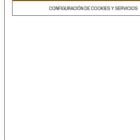
El contenido de esta página web está protegido por copyright y es
CONFIGURACIÓN DE COOKIES Y SERVICIOS
propiedad de H&M Hennes & Mauritz AB.