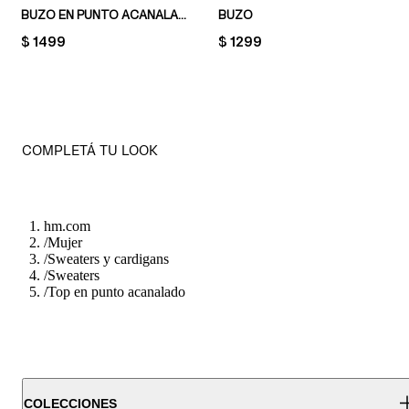
BUZO EN PUNTO ACANALADO
BUZO
PRICE:
$ 1499
PRICE:
$ 1299
COMPLETÁ TU LOOK
hm.com
/
Mujer
/
Sweaters y cardigans
/
Sweaters
/
Top en punto acanalado
COLECCIONES