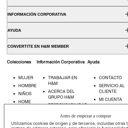
INFORMACIÓN CORPORATIVA
AYUDA
CONVERTITE EN H&M MEMBER
Colecciones
Información Corporativa
Ayuda
MUJER
TRABAJAR EN
CONTACTO
H&M
HOMBRE
SERVICIO AL
ACERCA DEL
CLIENTE
NIÑOS
GRUPO H&M
MI CUENTA
HOME
RESPONSABILIDAD
NUESTRAS
SOCIAL
TIENDAS
Antes de empezar a comprar
PRENSA
CLICK&COLL
Utilizamos cookies de origen y de terceros, incluidas otras 
RELACIÓN CON
- RETIRO EN