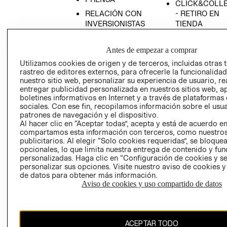
CLICK&COLL
RELACIÓN CON
- RETIRO EN
INVERSIONISTAS
TIENDA
POLÍTICA
TÉRMINOS Y
EMPRESARIAL
CONDICIONE
Antes de empezar a comprar
AVISO DE
Utilizamos cookies de origen y de terceros, incluidas otras 
rastreo de editores externos, para ofrecerle la funcionalid
PRIVACIDAD
nuestro sitio web, personalizar su experiencia de usuario, rea
GIFT CARD
entregar publicidad personalizada en nuestros sitios web, a
boletines informativos en Internet y a través de plataformas
AVISO DE
sociales. Con ese fin, recopilamos información sobre el usua
COOKIES
patrones de navegación y el dispositivo.
Al hacer clic en “Aceptar todas”, acepta y está de acuerdo e
compartamos esta información con terceros, como nuestros
publicitarios. Al elegir “Solo cookies requeridas”, se bloque
opcionales, lo que limita nuestra entrega de contenido y fu
personalizadas. Haga clic en “Configuración de cookies y se
personalizar sus opciones. Visite nuestro aviso de cookies 
de datos para obtener más información.
Uruguay ($U)
Aviso de cookies y uso compartido de datos
CAMBIAR REGIÓN
ACEPTAR TODO