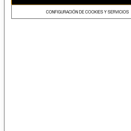
El contenido de esta página web está protegido por copyright y es
CONFIGURACIÓN DE COOKIES Y SERVICIOS
propiedad de H&M Hennes & Mauritz AB.