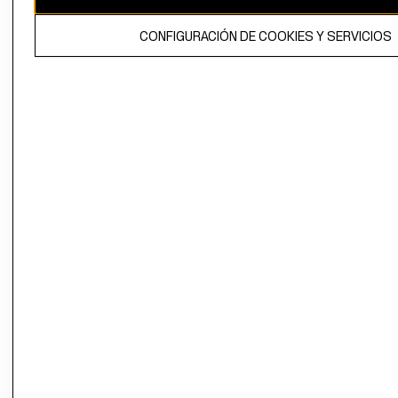
El contenido de esta página web está protegido por copyright y es
CONFIGURACIÓN DE COOKIES Y SERVICIOS
propiedad de H&M Hennes & Mauritz AB.