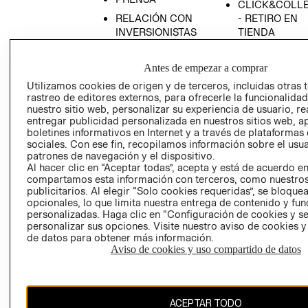
CLICK&COLL
RELACIÓN CON
- RETIRO EN
INVERSIONISTAS
TIENDA
POLÍTICA
TÉRMINOS Y
EMPRESARIAL
CONDICIONE
Antes de empezar a comprar
AVISO DE
Utilizamos cookies de origen y de terceros, incluidas otras 
rastreo de editores externos, para ofrecerle la funcionalid
PRIVACIDAD
nuestro sitio web, personalizar su experiencia de usuario, rea
GIFT CARD
entregar publicidad personalizada en nuestros sitios web, a
boletines informativos en Internet y a través de plataformas
AVISO DE
sociales. Con ese fin, recopilamos información sobre el usua
COOKIES
patrones de navegación y el dispositivo.
Al hacer clic en “Aceptar todas”, acepta y está de acuerdo e
compartamos esta información con terceros, como nuestros
publicitarios. Al elegir “Solo cookies requeridas”, se bloque
opcionales, lo que limita nuestra entrega de contenido y fu
personalizadas. Haga clic en “Configuración de cookies y se
personalizar sus opciones. Visite nuestro aviso de cookies 
de datos para obtener más información.
Uruguay ($U)
Aviso de cookies y uso compartido de datos
CAMBIAR REGIÓN
ACEPTAR TODO