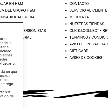
AJAR EN H&M
CONTACTO
CA DEL GRUPO H&M
SERVICIO AL CLIENTE
ONSABILIDAD SOCIAL
MI CUENTA
SA
NUESTRAS TIENDAS
IÓN CON INVERSIONISTAS
CLICK&COLLECT - RE
ICA EMPRESARIAL
TÉRMINOS Y CONDICI
otras
cerle la
AVISO DE PRIVACIDA
izar su
GIFT CARD
blicidad
oletines
AVISO DE COOKIES
redes
l usuario,
erdo en que
estros
”, se
 entrega
zar sus
artido de