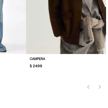
CAMPERA
PRICE:
$ 2499