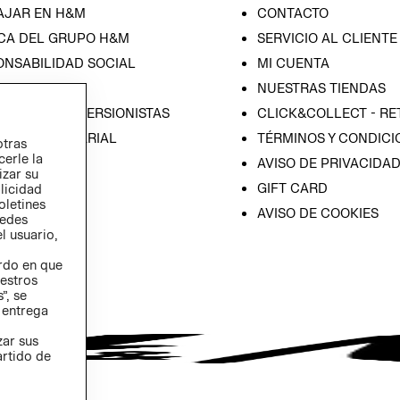
AJAR EN H&M
CONTACTO
CA DEL GRUPO H&M
SERVICIO AL CLIENTE
ONSABILIDAD SOCIAL
MI CUENTA
SA
NUESTRAS TIENDAS
IÓN CON INVERSIONISTAS
CLICK&COLLECT - RE
ICA EMPRESARIAL
TÉRMINOS Y CONDICI
otras
cerle la
AVISO DE PRIVACIDA
izar su
GIFT CARD
blicidad
oletines
AVISO DE COOKIES
redes
l usuario,
erdo en que
estros
”, se
 entrega
zar sus
artido de