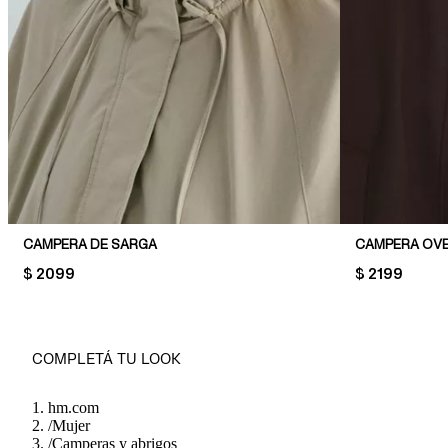
CAMPERA DE SARGA
CAMPERA OVE
PRICE:
$ 2099
PRICE:
$ 2199
COMPLETÁ TU LOOK
hm.com
/
Mujer
/
Camperas y abrigos