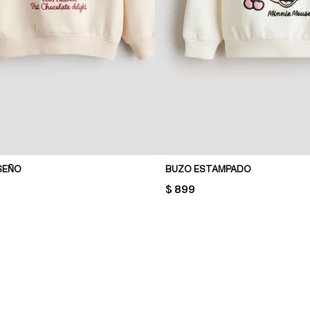
SEÑO
BUZO ESTAMPADO
PRICE:
$ 899