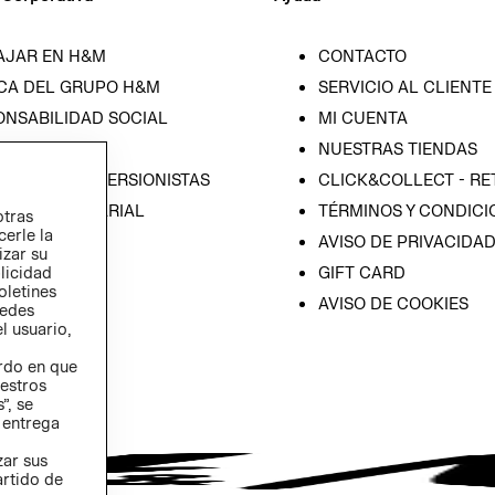
AJAR EN H&M
CONTACTO
CA DEL GRUPO H&M
SERVICIO AL CLIENTE
ONSABILIDAD SOCIAL
MI CUENTA
SA
NUESTRAS TIENDAS
IÓN CON INVERSIONISTAS
CLICK&COLLECT - RE
ICA EMPRESARIAL
TÉRMINOS Y CONDICI
otras
cerle la
AVISO DE PRIVACIDA
izar su
GIFT CARD
blicidad
oletines
AVISO DE COOKIES
redes
l usuario,
erdo en que
estros
”, se
 entrega
zar sus
artido de