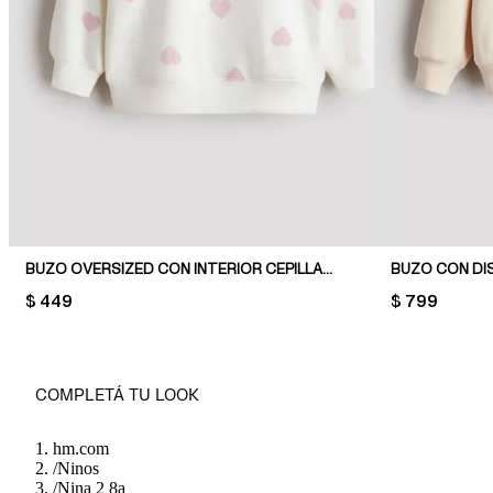
BUZO OVERSIZED CON INTERIOR CEPILLADO
BUZO CON DI
PRICE:
$ 449
PRICE:
$ 799
COMPLETÁ TU LOOK
hm.com
/
Ninos
/
Nina 2 8a