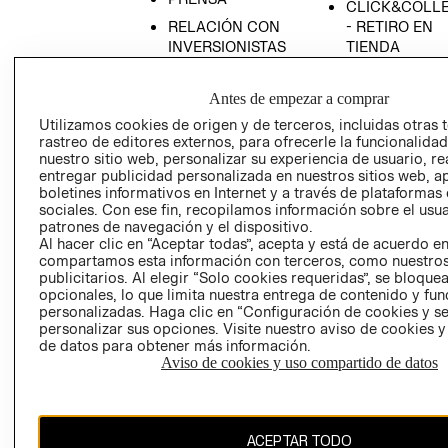
CLICK&COLL
RELACIÓN CON
- RETIRO EN
INVERSIONISTAS
TIENDA
POLÍTICA
TÉRMINOS Y
EMPRESARIAL
CONDICIONE
Antes de empezar a comprar
AVISO DE
Utilizamos cookies de origen y de terceros, incluidas otras 
rastreo de editores externos, para ofrecerle la funcionalid
PRIVACIDAD
nuestro sitio web, personalizar su experiencia de usuario, rea
GIFT CARD
entregar publicidad personalizada en nuestros sitios web, a
boletines informativos en Internet y a través de plataformas
AVISO DE
sociales. Con ese fin, recopilamos información sobre el usua
COOKIES
patrones de navegación y el dispositivo.
Al hacer clic en “Aceptar todas”, acepta y está de acuerdo e
compartamos esta información con terceros, como nuestros
publicitarios. Al elegir “Solo cookies requeridas”, se bloque
opcionales, lo que limita nuestra entrega de contenido y fu
personalizadas. Haga clic en “Configuración de cookies y se
personalizar sus opciones. Visite nuestro aviso de cookies 
de datos para obtener más información.
Uruguay ($U)
Aviso de cookies y uso compartido de datos
CAMBIAR REGIÓN
ACEPTAR TODO