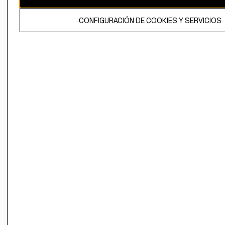
El contenido de esta página web está protegido por copyright y es
CONFIGURACIÓN DE COOKIES Y SERVICIOS
propiedad de H&M Hennes & Mauritz AB.