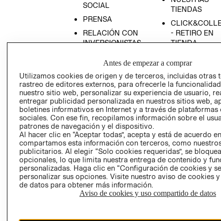
SOCIAL
TIENDAS
PRENSA
CLICK&COLL
RELACIÓN CON
- RETIRO EN
INVERSIONISTAS
TIENDA
POLÍTICA
TÉRMINOS Y
Antes de empezar a comprar
EMPRESARIAL
CONDICIONE
Utilizamos cookies de origen y de terceros, incluidas otras 
AVISO DE
rastreo de editores externos, para ofrecerle la funcionalid
PRIVACIDAD
nuestro sitio web, personalizar su experiencia de usuario, rea
entregar publicidad personalizada en nuestros sitios web, a
GIFT CARD
boletines informativos en Internet y a través de plataformas
AVISO DE
sociales. Con ese fin, recopilamos información sobre el usua
patrones de navegación y el dispositivo.
COOKIES
Al hacer clic en “Aceptar todas”, acepta y está de acuerdo e
compartamos esta información con terceros, como nuestros
publicitarios. Al elegir “Solo cookies requeridas”, se bloque
opcionales, lo que limita nuestra entrega de contenido y fu
personalizadas. Haga clic en “Configuración de cookies y se
personalizar sus opciones. Visite nuestro aviso de cookies 
de datos para obtener más información.
Aviso de cookies y uso compartido de datos
Uruguay ($U)
CAMBIAR REGIÓN