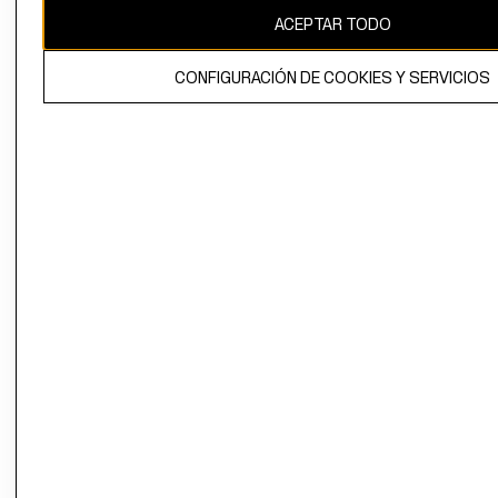
ACEPTAR TODO
CONFIGURACIÓN DE COOKIES Y SERVICIOS
El contenido de esta página web está protegido por copyright y es
propiedad de H&M Hennes & Mauritz AB.