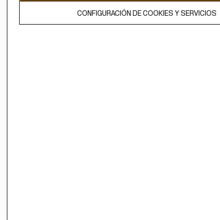
El contenido de esta página web está protegido por copyright y es
CONFIGURACIÓN DE COOKIES Y SERVICIOS
propiedad de H&M Hennes & Mauritz AB.