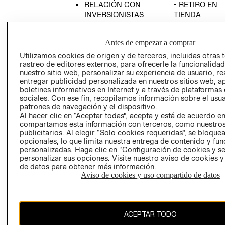
RELACIÓN CON
- RETIRO EN
INVERSIONISTAS
TIENDA
POLÍTICA
TÉRMINOS Y
EMPRESARIAL
CONDICIONE
Antes de empezar a comprar
AVISO DE
Utilizamos cookies de origen y de terceros, incluidas otras 
PRIVACIDAD
rastreo de editores externos, para ofrecerle la funcionalid
nuestro sitio web, personalizar su experiencia de usuario, rea
GIFT CARD
entregar publicidad personalizada en nuestros sitios web, a
boletines informativos en Internet y a través de plataformas
AVISO DE
sociales. Con ese fin, recopilamos información sobre el usua
COOKIES
patrones de navegación y el dispositivo.
Al hacer clic en “Aceptar todas”, acepta y está de acuerdo e
compartamos esta información con terceros, como nuestros
publicitarios. Al elegir “Solo cookies requeridas”, se bloque
opcionales, lo que limita nuestra entrega de contenido y fu
personalizadas. Haga clic en “Configuración de cookies y se
personalizar sus opciones. Visite nuestro aviso de cookies 
de datos para obtener más información.
Uruguay ($U)
Aviso de cookies y uso compartido de datos
CAMBIAR REGIÓN
ACEPTAR TODO