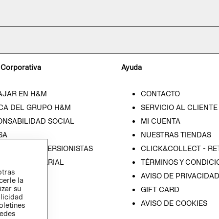
 Corporativa
Ayuda
AJAR EN H&M
CONTACTO
CA DEL GRUPO H&M
SERVICIO AL CLIENTE
ONSABILIDAD SOCIAL
MI CUENTA
SA
NUESTRAS TIENDAS
IÓN CON INVERSIONISTAS
CLICK&COLLECT - RE
ICA EMPRESARIAL
TÉRMINOS Y CONDICI
otras
AVISO DE PRIVACIDA
cerle la
izar su
GIFT CARD
blicidad
AVISO DE COOKIES
oletines
redes