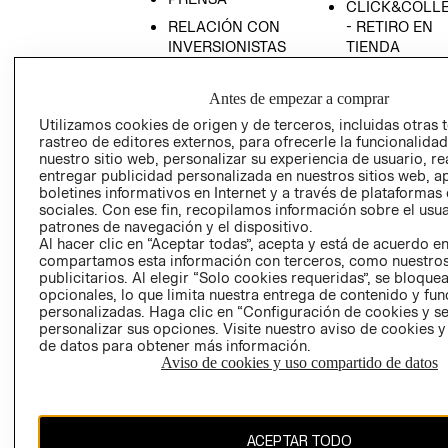
CLICK&COLL
RELACIÓN CON
- RETIRO EN
INVERSIONISTAS
TIENDA
POLÍTICA
TÉRMINOS Y
EMPRESARIAL
CONDICIONE
Antes de empezar a comprar
AVISO DE
Utilizamos cookies de origen y de terceros, incluidas otras 
rastreo de editores externos, para ofrecerle la funcionalid
PRIVACIDAD
nuestro sitio web, personalizar su experiencia de usuario, rea
GIFT CARD
entregar publicidad personalizada en nuestros sitios web, a
boletines informativos en Internet y a través de plataformas
AVISO DE
sociales. Con ese fin, recopilamos información sobre el usua
COOKIES
patrones de navegación y el dispositivo.
Al hacer clic en “Aceptar todas”, acepta y está de acuerdo e
compartamos esta información con terceros, como nuestros
publicitarios. Al elegir “Solo cookies requeridas”, se bloque
opcionales, lo que limita nuestra entrega de contenido y fu
personalizadas. Haga clic en “Configuración de cookies y se
personalizar sus opciones. Visite nuestro aviso de cookies 
de datos para obtener más información.
Uruguay ($U)
Aviso de cookies y uso compartido de datos
CAMBIAR REGIÓN
ACEPTAR TODO