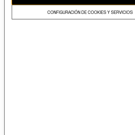
El contenido de esta página web está protegido por copyright y es
CONFIGURACIÓN DE COOKIES Y SERVICIOS
propiedad de H&M Hennes & Mauritz AB.