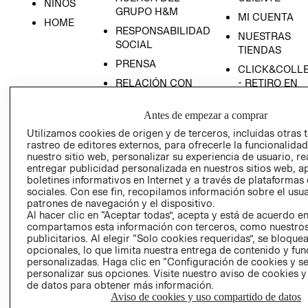
NIÑOS
GRUPO H&M
MI CUENTA
HOME
RESPONSABILIDAD
NUESTRAS
SOCIAL
TIENDAS
PRENSA
CLICK&COLL
RELACIÓN CON
- RETIRO EN
INVERSIONISTAS
TIENDA
Antes de empezar a comprar
POLÍTICA
TÉRMINOS Y
EMPRESARIAL
CONDICIONE
Utilizamos cookies de origen y de terceros, incluidas otras 
rastreo de editores externos, para ofrecerle la funcionalid
AVISO DE
nuestro sitio web, personalizar su experiencia de usuario, rea
PRIVACIDAD
entregar publicidad personalizada en nuestros sitios web, a
boletines informativos en Internet y a través de plataformas
GIFT CARD
sociales. Con ese fin, recopilamos información sobre el usua
AVISO DE
patrones de navegación y el dispositivo.
Al hacer clic en “Aceptar todas”, acepta y está de acuerdo e
COOKIES
compartamos esta información con terceros, como nuestros
publicitarios. Al elegir “Solo cookies requeridas”, se bloque
opcionales, lo que limita nuestra entrega de contenido y fu
personalizadas. Haga clic en “Configuración de cookies y se
personalizar sus opciones. Visite nuestro aviso de cookies 
de datos para obtener más información.
Aviso de cookies y uso compartido de datos