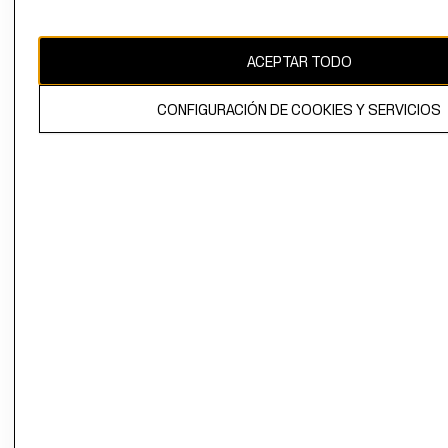
Uruguay ($U)
CAMBIAR REGIÓN
ACEPTAR TODO
CONFIGURACIÓN DE COOKIES Y SERVICIOS
El contenido de esta página web está protegido por copyright y es
propiedad de H&M Hennes & Mauritz AB.