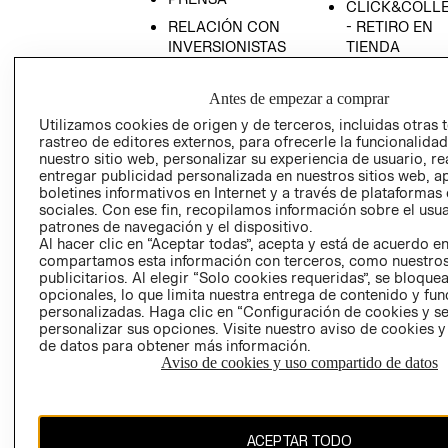
CLICK&COLL
RELACIÓN CON
- RETIRO EN
INVERSIONISTAS
TIENDA
POLÍTICA
TÉRMINOS Y
EMPRESARIAL
CONDICIONE
Antes de empezar a comprar
AVISO DE
Utilizamos cookies de origen y de terceros, incluidas otras 
rastreo de editores externos, para ofrecerle la funcionalid
PRIVACIDAD
nuestro sitio web, personalizar su experiencia de usuario, rea
GIFT CARD
entregar publicidad personalizada en nuestros sitios web, a
boletines informativos en Internet y a través de plataformas
AVISO DE
sociales. Con ese fin, recopilamos información sobre el usua
COOKIES
patrones de navegación y el dispositivo.
Al hacer clic en “Aceptar todas”, acepta y está de acuerdo e
compartamos esta información con terceros, como nuestros
publicitarios. Al elegir “Solo cookies requeridas”, se bloque
opcionales, lo que limita nuestra entrega de contenido y fu
personalizadas. Haga clic en “Configuración de cookies y se
personalizar sus opciones. Visite nuestro aviso de cookies 
de datos para obtener más información.
Uruguay ($U)
Aviso de cookies y uso compartido de datos
CAMBIAR REGIÓN
ACEPTAR TODO