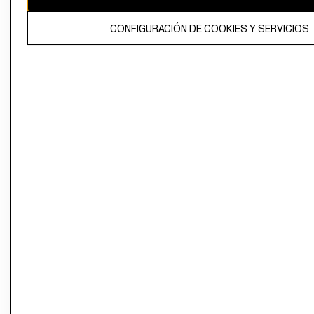
El contenido de esta página web está protegido por copyright y es
CONFIGURACIÓN DE COOKIES Y SERVICIOS
propiedad de H&M Hennes & Mauritz AB.