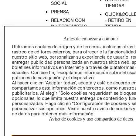
SOCIAL
TIENDAS
PRENSA
CLICK&COLL
RELACIÓN CON
- RETIRO EN
INVERSIONISTAS
TIENDA
POLÍTICA
TÉRMINOS Y
Antes de empezar a comprar
EMPRESARIAL
CONDICIONE
Utilizamos cookies de origen y de terceros, incluidas otras 
AVISO DE
rastreo de editores externos, para ofrecerle la funcionalid
PRIVACIDAD
nuestro sitio web, personalizar su experiencia de usuario, rea
entregar publicidad personalizada en nuestros sitios web, a
GIFT CARD
boletines informativos en Internet y a través de plataformas
AVISO DE
sociales. Con ese fin, recopilamos información sobre el usua
patrones de navegación y el dispositivo.
COOKIES
Al hacer clic en “Aceptar todas”, acepta y está de acuerdo e
compartamos esta información con terceros, como nuestros
publicitarios. Al elegir “Solo cookies requeridas”, se bloque
opcionales, lo que limita nuestra entrega de contenido y fu
personalizadas. Haga clic en “Configuración de cookies y se
personalizar sus opciones. Visite nuestro aviso de cookies 
de datos para obtener más información.
Aviso de cookies y uso compartido de datos
Uruguay ($U)
CAMBIAR REGIÓN