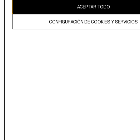
ACEPTAR TODO
CONFIGURACIÓN DE COOKIES Y SERVICIOS
El contenido de esta página web está protegido por copyright y es
propiedad de H&M Hennes & Mauritz AB.