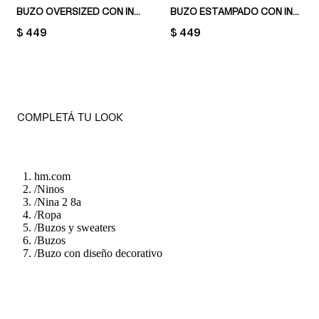
BUZO OVERSIZED CON INTERIOR CEPILLADO
BUZO ESTAMPADO CON INTERIOR CEPILLADO
PRICE:
$ 449
PRICE:
$ 449
COMPLETÁ TU LOOK
hm.com
/
Ninos
/
Nina 2 8a
/
Ropa
/
Buzos y sweaters
/
Buzos
/
Buzo con diseño decorativo