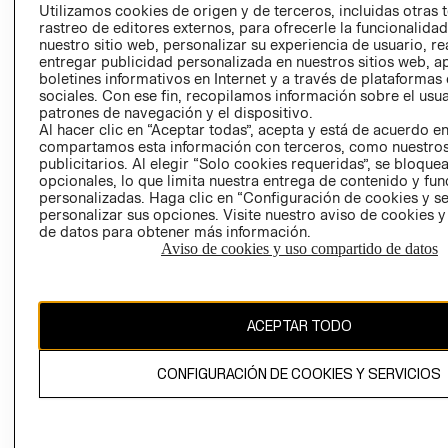
PRENSA
Utilizamos cookies de origen y de terceros, incluidas otras 
CLICK&COLL
rastreo de editores externos, para ofrecerle la funcionalid
RELACIÓN CON
- RETIRO EN
nuestro sitio web, personalizar su experiencia de usuario, rea
INVERSIONISTAS
TIENDA
entregar publicidad personalizada en nuestros sitios web, a
boletines informativos en Internet y a través de plataformas
POLÍTICA
TÉRMINOS Y
sociales. Con ese fin, recopilamos información sobre el usua
EMPRESARIAL
CONDICIONE
patrones de navegación y el dispositivo.
AVISO DE
Al hacer clic en “Aceptar todas”, acepta y está de acuerdo e
compartamos esta información con terceros, como nuestros
PRIVACIDAD
publicitarios. Al elegir “Solo cookies requeridas”, se bloque
GIFT CARD
opcionales, lo que limita nuestra entrega de contenido y fu
personalizadas. Haga clic en “Configuración de cookies y se
AVISO DE
personalizar sus opciones. Visite nuestro aviso de cookies 
COOKIES
de datos para obtener más información.
Aviso de cookies y uso compartido de datos
ACEPTAR TODO
Uruguay ($U)
CONFIGURACIÓN DE COOKIES Y SERVICIOS
CAMBIAR REGIÓN