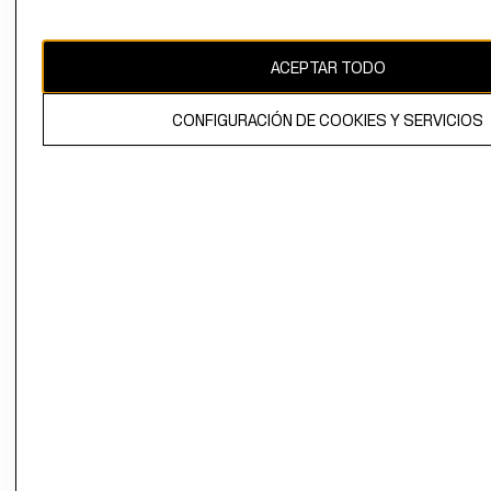
Uruguay ($U)
CAMBIAR REGIÓN
ACEPTAR TODO
CONFIGURACIÓN DE COOKIES Y SERVICIOS
El contenido de esta página web está protegido por copyright y es
propiedad de H&M Hennes & Mauritz AB.