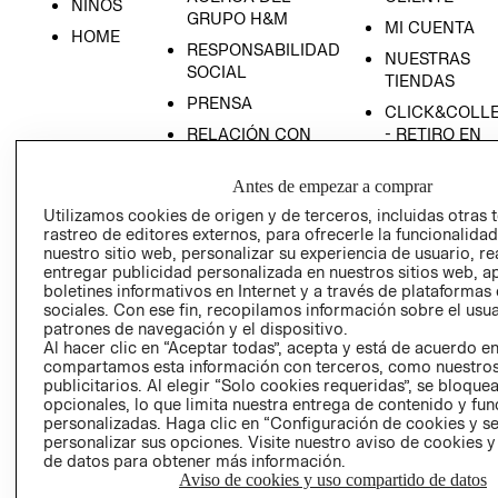
NIÑOS
GRUPO H&M
MI CUENTA
HOME
RESPONSABILIDAD
NUESTRAS
SOCIAL
TIENDAS
PRENSA
CLICK&COLL
RELACIÓN CON
- RETIRO EN
INVERSIONISTAS
TIENDA
Antes de empezar a comprar
POLÍTICA
TÉRMINOS Y
EMPRESARIAL
CONDICIONE
Utilizamos cookies de origen y de terceros, incluidas otras 
rastreo de editores externos, para ofrecerle la funcionalid
AVISO DE
nuestro sitio web, personalizar su experiencia de usuario, rea
PRIVACIDAD
entregar publicidad personalizada en nuestros sitios web, a
boletines informativos en Internet y a través de plataformas
GIFT CARD
sociales. Con ese fin, recopilamos información sobre el usua
AVISO DE
patrones de navegación y el dispositivo.
Al hacer clic en “Aceptar todas”, acepta y está de acuerdo e
COOKIES
compartamos esta información con terceros, como nuestros
publicitarios. Al elegir “Solo cookies requeridas”, se bloque
opcionales, lo que limita nuestra entrega de contenido y fu
personalizadas. Haga clic en “Configuración de cookies y se
personalizar sus opciones. Visite nuestro aviso de cookies 
de datos para obtener más información.
Aviso de cookies y uso compartido de datos