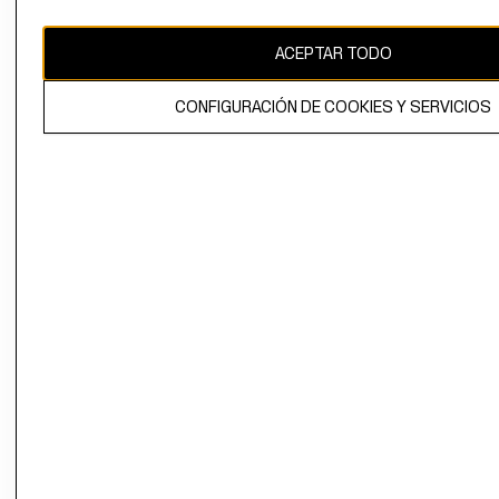
CAMBIAR REGIÓN
ACEPTAR TODO
CONFIGURACIÓN DE COOKIES Y SERVICIOS
El contenido de esta página web está protegido por copyright y es
propiedad de H&M Hennes & Mauritz AB.