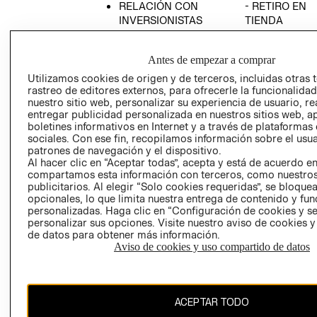
RELACIÓN CON
- RETIRO EN
INVERSIONISTAS
TIENDA
POLÍTICA
TÉRMINOS Y
EMPRESARIAL
CONDICIONE
Antes de empezar a comprar
AVISO DE
Utilizamos cookies de origen y de terceros, incluidas otras 
PRIVACIDAD
rastreo de editores externos, para ofrecerle la funcionalid
nuestro sitio web, personalizar su experiencia de usuario, rea
GIFT CARD
entregar publicidad personalizada en nuestros sitios web, a
boletines informativos en Internet y a través de plataformas
AVISO DE
sociales. Con ese fin, recopilamos información sobre el usua
COOKIES
patrones de navegación y el dispositivo.
Al hacer clic en “Aceptar todas”, acepta y está de acuerdo e
compartamos esta información con terceros, como nuestros
publicitarios. Al elegir “Solo cookies requeridas”, se bloque
opcionales, lo que limita nuestra entrega de contenido y fu
personalizadas. Haga clic en “Configuración de cookies y se
personalizar sus opciones. Visite nuestro aviso de cookies 
de datos para obtener más información.
Uruguay ($U)
Aviso de cookies y uso compartido de datos
CAMBIAR REGIÓN
ACEPTAR TODO