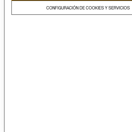
El contenido de esta página web está protegido por copyright y es
CONFIGURACIÓN DE COOKIES Y SERVICIOS
propiedad de H&M Hennes & Mauritz AB.