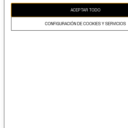
CAMBIAR REGIÓN
ACEPTAR TODO
CONFIGURACIÓN DE COOKIES Y SERVICIOS
El contenido de esta página web está protegido por copyright y es
propiedad de H&M Hennes & Mauritz AB.