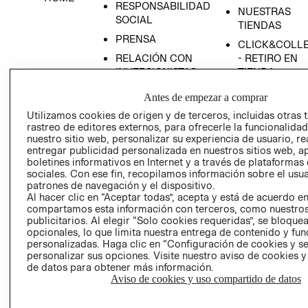
RESPONSABILIDAD
NUESTRAS
SOCIAL
TIENDAS
PRENSA
CLICK&COLL
RELACIÓN CON
- RETIRO EN
INVERSIONISTAS
TIENDA
POLÍTICA
TÉRMINOS Y
Antes de empezar a comprar
EMPRESARIAL
CONDICIONE
Utilizamos cookies de origen y de terceros, incluidas otras 
AVISO DE
rastreo de editores externos, para ofrecerle la funcionalid
PRIVACIDAD
nuestro sitio web, personalizar su experiencia de usuario, rea
entregar publicidad personalizada en nuestros sitios web, a
GIFT CARD
boletines informativos en Internet y a través de plataformas
sociales. Con ese fin, recopilamos información sobre el usua
AVISO DE
patrones de navegación y el dispositivo.
COOKIES
Al hacer clic en “Aceptar todas”, acepta y está de acuerdo e
compartamos esta información con terceros, como nuestros
publicitarios. Al elegir “Solo cookies requeridas”, se bloque
opcionales, lo que limita nuestra entrega de contenido y fu
personalizadas. Haga clic en “Configuración de cookies y se
personalizar sus opciones. Visite nuestro aviso de cookies 
de datos para obtener más información.
Aviso de cookies y uso compartido de datos
Uruguay ($U)