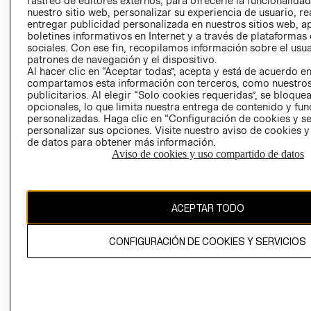
rastreo de editores externos, para ofrecerle la funcionalid
INVERSIONISTAS
TIENDA
nuestro sitio web, personalizar su experiencia de usuario, rea
entregar publicidad personalizada en nuestros sitios web, a
POLÍTICA
TÉRMINOS Y
boletines informativos en Internet y a través de plataformas
EMPRESARIAL
CONDICIONE
sociales. Con ese fin, recopilamos información sobre el usua
patrones de navegación y el dispositivo.
AVISO DE
Al hacer clic en “Aceptar todas”, acepta y está de acuerdo e
PRIVACIDAD
compartamos esta información con terceros, como nuestros
publicitarios. Al elegir “Solo cookies requeridas”, se bloque
GIFT CARD
opcionales, lo que limita nuestra entrega de contenido y fu
AVISO DE
personalizadas. Haga clic en “Configuración de cookies y se
COOKIES
personalizar sus opciones. Visite nuestro aviso de cookies 
de datos para obtener más información.
Aviso de cookies y uso compartido de datos
ACEPTAR TODO
Uruguay ($U)
CONFIGURACIÓN DE COOKIES Y SERVICIOS
CAMBIAR REGIÓN