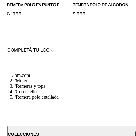
REMERA POLO EN PUNTO FINO
REMERA POLO DE ALGODÓN
PRICE:
$ 1299
PRICE:
$ 999
COMPLETÁ TU LOOK
hm.com
/
Mujer
/
Remeras y tops
/
Con cuello
/
Remera polo entallada
COLECCIONES