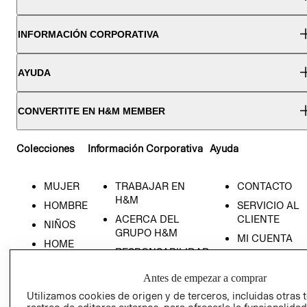
INFORMACIÓN CORPORATIVA
AYUDA
CONVERTITE EN H&M MEMBER
Colecciones
Información Corporativa
Ayuda
MUJER
TRABAJAR EN
CONTACTO
H&M
HOMBRE
SERVICIO AL
ACERCA DEL
CLIENTE
NIÑOS
GRUPO H&M
MI CUENTA
HOME
RESPONSABILIDAD
NUESTRAS
SOCIAL
TIENDAS
Antes de empezar a comprar
PRENSA
CLICK&COLL
Utilizamos cookies de origen y de terceros, incluidas otras 
RELACIÓN CON
- RETIRO EN