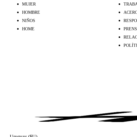
MUJER
TRABA
HOMBRE
ACERC
NIÑOS
RESPO
HOME
PREN
RELAC
POLÍT
Uruguay ($U)