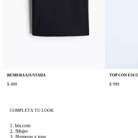
REMERA AJUSTADA
TOP CON ESCO
PRICE:
$ 499
PRICE:
$ 999
COMPLETÁ TU LOOK
hm.com
/
Mujer
/
Remeras y tops