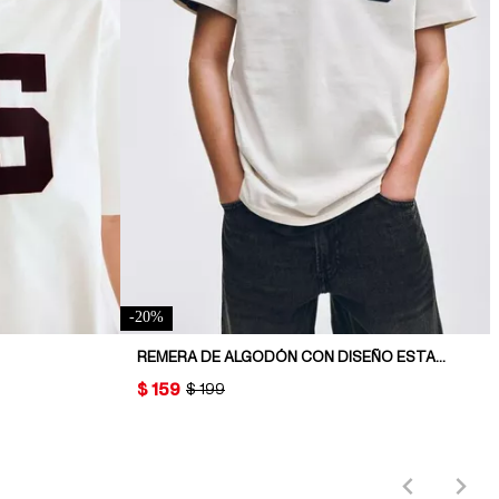
-
20
%
REMERA DE ALGODÓN CON DISEÑO ESTAMPADO
PRICE:
$ 159
ORIGINAL PRICE:
$ 199