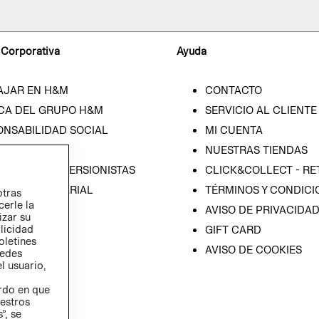
 Corporativa
Ayuda
AJAR EN H&M
CONTACTO
CA DEL GRUPO H&M
SERVICIO AL CLIENTE
ONSABILIDAD SOCIAL
MI CUENTA
SA
NUESTRAS TIENDAS
IÓN CON INVERSIONISTAS
CLICK&COLLECT - RE
ICA EMPRESARIAL
TÉRMINOS Y CONDICI
otras
cerle la
AVISO DE PRIVACIDA
izar su
blicidad
GIFT CARD
oletines
AVISO DE COOKIES
redes
l usuario,
erdo en que
estros
”, se