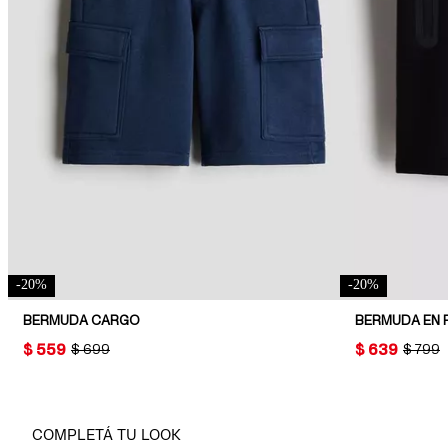
-
20
%
-
20
%
BERMUDA CARGO
BERMUDA EN 
PRICE:
$ 559
PRICE:
$ 639
ORIGINAL PRICE:
$ 699
ORIGIN
$ 799
COMPLETÁ TU LOOK