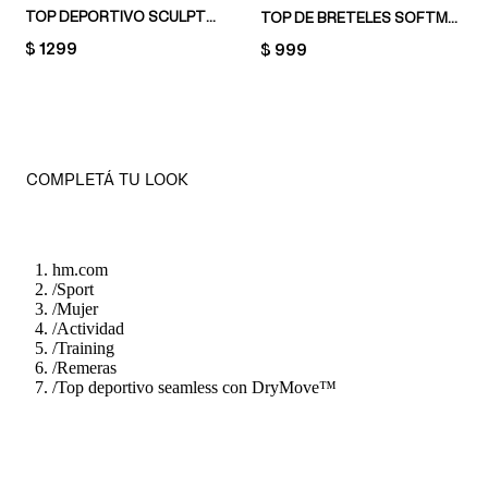
TOP DEPORTIVO SCULPTMOVE™
TOP DE BRETELES SOFTMOVE™ CON SOUTIEN INTEGRADO
PRICE:
$ 1299
PRICE:
$ 999
COMPLETÁ TU LOOK
hm.com
/
Sport
/
Mujer
/
Actividad
/
Training
/
Remeras
/
Top deportivo seamless con DryMove™