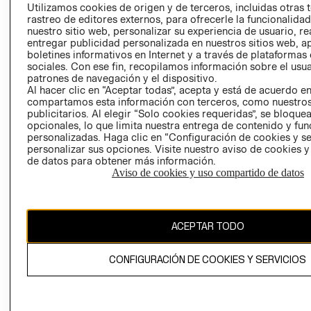
PRENSA
Utilizamos cookies de origen y de terceros, incluidas otras 
CLICK&COLL
rastreo de editores externos, para ofrecerle la funcionalid
RELACIÓN CON
- RETIRO EN
nuestro sitio web, personalizar su experiencia de usuario, rea
INVERSIONISTAS
TIENDA
entregar publicidad personalizada en nuestros sitios web, a
boletines informativos en Internet y a través de plataformas
POLÍTICA
TÉRMINOS Y
sociales. Con ese fin, recopilamos información sobre el usua
EMPRESARIAL
CONDICIONE
patrones de navegación y el dispositivo.
AVISO DE
Al hacer clic en “Aceptar todas”, acepta y está de acuerdo e
compartamos esta información con terceros, como nuestros
PRIVACIDAD
publicitarios. Al elegir “Solo cookies requeridas”, se bloque
GIFT CARD
opcionales, lo que limita nuestra entrega de contenido y fu
personalizadas. Haga clic en “Configuración de cookies y se
AVISO DE
personalizar sus opciones. Visite nuestro aviso de cookies 
COOKIES
de datos para obtener más información.
Aviso de cookies y uso compartido de datos
ACEPTAR TODO
Uruguay ($U)
CONFIGURACIÓN DE COOKIES Y SERVICIOS
CAMBIAR REGIÓN