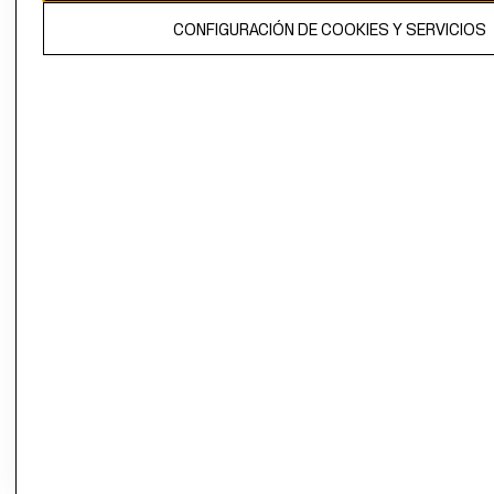
El contenido de esta página web está protegido por copyright y es
CONFIGURACIÓN DE COOKIES Y SERVICIOS
propiedad de H&M Hennes & Mauritz AB.