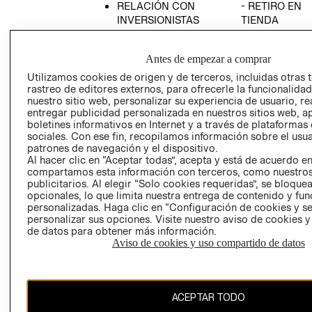
RELACIÓN CON
- RETIRO EN
INVERSIONISTAS
TIENDA
POLÍTICA
TÉRMINOS Y
EMPRESARIAL
CONDICIONE
Antes de empezar a comprar
AVISO DE
Utilizamos cookies de origen y de terceros, incluidas otras 
PRIVACIDAD
rastreo de editores externos, para ofrecerle la funcionalid
nuestro sitio web, personalizar su experiencia de usuario, rea
GIFT CARD
entregar publicidad personalizada en nuestros sitios web, a
boletines informativos en Internet y a través de plataformas
AVISO DE
sociales. Con ese fin, recopilamos información sobre el usua
COOKIES
patrones de navegación y el dispositivo.
Al hacer clic en “Aceptar todas”, acepta y está de acuerdo e
compartamos esta información con terceros, como nuestros
publicitarios. Al elegir “Solo cookies requeridas”, se bloque
opcionales, lo que limita nuestra entrega de contenido y fu
personalizadas. Haga clic en “Configuración de cookies y se
personalizar sus opciones. Visite nuestro aviso de cookies 
de datos para obtener más información.
Uruguay ($U)
Aviso de cookies y uso compartido de datos
CAMBIAR REGIÓN
ACEPTAR TODO