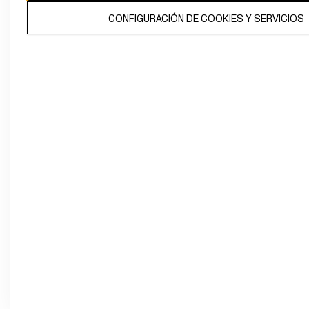
El contenido de esta página web está protegido por copyright y es
CONFIGURACIÓN DE COOKIES Y SERVICIOS
propiedad de H&M Hennes & Mauritz AB.