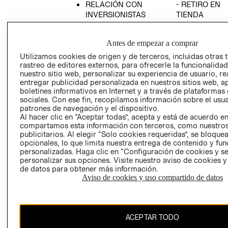
RELACIÓN CON
- RETIRO EN
INVERSIONISTAS
TIENDA
POLÍTICA
TÉRMINOS Y
EMPRESARIAL
CONDICIONE
Antes de empezar a comprar
AVISO DE
Utilizamos cookies de origen y de terceros, incluidas otras 
PRIVACIDAD
rastreo de editores externos, para ofrecerle la funcionalid
nuestro sitio web, personalizar su experiencia de usuario, rea
GIFT CARD
entregar publicidad personalizada en nuestros sitios web, a
boletines informativos en Internet y a través de plataformas
AVISO DE
sociales. Con ese fin, recopilamos información sobre el usua
COOKIES
patrones de navegación y el dispositivo.
Al hacer clic en “Aceptar todas”, acepta y está de acuerdo e
compartamos esta información con terceros, como nuestros
publicitarios. Al elegir “Solo cookies requeridas”, se bloque
opcionales, lo que limita nuestra entrega de contenido y fu
personalizadas. Haga clic en “Configuración de cookies y se
personalizar sus opciones. Visite nuestro aviso de cookies 
de datos para obtener más información.
Uruguay ($U)
Aviso de cookies y uso compartido de datos
CAMBIAR REGIÓN
ACEPTAR TODO