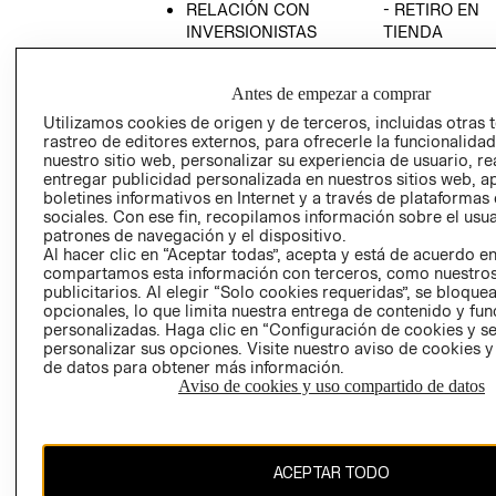
RELACIÓN CON
- RETIRO EN
INVERSIONISTAS
TIENDA
POLÍTICA
TÉRMINOS Y
EMPRESARIAL
CONDICIONE
Antes de empezar a comprar
AVISO DE
Utilizamos cookies de origen y de terceros, incluidas otras 
PRIVACIDAD
rastreo de editores externos, para ofrecerle la funcionalid
nuestro sitio web, personalizar su experiencia de usuario, rea
GIFT CARD
entregar publicidad personalizada en nuestros sitios web, a
boletines informativos en Internet y a través de plataformas
AVISO DE
sociales. Con ese fin, recopilamos información sobre el usua
COOKIES
patrones de navegación y el dispositivo.
Al hacer clic en “Aceptar todas”, acepta y está de acuerdo e
compartamos esta información con terceros, como nuestros
publicitarios. Al elegir “Solo cookies requeridas”, se bloque
opcionales, lo que limita nuestra entrega de contenido y fu
personalizadas. Haga clic en “Configuración de cookies y se
personalizar sus opciones. Visite nuestro aviso de cookies 
de datos para obtener más información.
Uruguay ($U)
Aviso de cookies y uso compartido de datos
CAMBIAR REGIÓN
ACEPTAR TODO