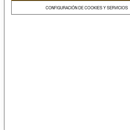
El contenido de esta página web está protegido por copyright y es
CONFIGURACIÓN DE COOKIES Y SERVICIOS
propiedad de H&M Hennes & Mauritz AB.