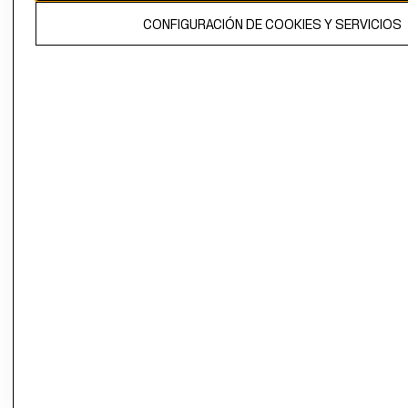
El contenido de esta página web está protegido por copyright y es
CONFIGURACIÓN DE COOKIES Y SERVICIOS
propiedad de H&M Hennes & Mauritz AB.