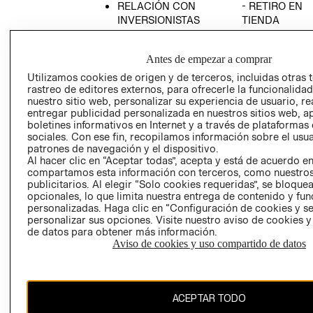
RELACIÓN CON
- RETIRO EN
INVERSIONISTAS
TIENDA
POLÍTICA
TÉRMINOS Y
EMPRESARIAL
CONDICIONE
Antes de empezar a comprar
AVISO DE
Utilizamos cookies de origen y de terceros, incluidas otras 
PRIVACIDAD
rastreo de editores externos, para ofrecerle la funcionalid
nuestro sitio web, personalizar su experiencia de usuario, rea
GIFT CARD
entregar publicidad personalizada en nuestros sitios web, a
boletines informativos en Internet y a través de plataformas
AVISO DE
sociales. Con ese fin, recopilamos información sobre el usua
COOKIES
patrones de navegación y el dispositivo.
Al hacer clic en “Aceptar todas”, acepta y está de acuerdo e
compartamos esta información con terceros, como nuestros
publicitarios. Al elegir “Solo cookies requeridas”, se bloque
opcionales, lo que limita nuestra entrega de contenido y fu
personalizadas. Haga clic en “Configuración de cookies y se
personalizar sus opciones. Visite nuestro aviso de cookies 
de datos para obtener más información.
Uruguay ($U)
Aviso de cookies y uso compartido de datos
CAMBIAR REGIÓN
ACEPTAR TODO