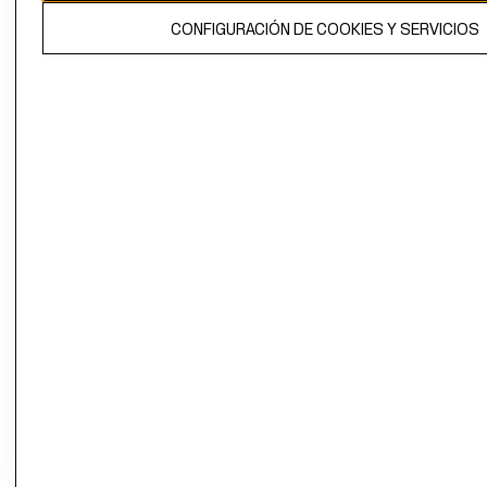
El contenido de esta página web está protegido por copyright y es
CONFIGURACIÓN DE COOKIES Y SERVICIOS
propiedad de H&M Hennes & Mauritz AB.