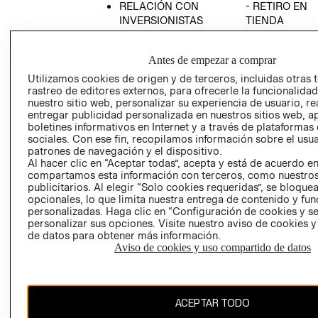
RELACIÓN CON
- RETIRO EN
INVERSIONISTAS
TIENDA
POLÍTICA
TÉRMINOS Y
EMPRESARIAL
CONDICIONE
Antes de empezar a comprar
AVISO DE
Utilizamos cookies de origen y de terceros, incluidas otras 
PRIVACIDAD
rastreo de editores externos, para ofrecerle la funcionalid
nuestro sitio web, personalizar su experiencia de usuario, rea
GIFT CARD
entregar publicidad personalizada en nuestros sitios web, a
boletines informativos en Internet y a través de plataformas
AVISO DE
sociales. Con ese fin, recopilamos información sobre el usua
COOKIES
patrones de navegación y el dispositivo.
Al hacer clic en “Aceptar todas”, acepta y está de acuerdo e
compartamos esta información con terceros, como nuestros
publicitarios. Al elegir “Solo cookies requeridas”, se bloque
opcionales, lo que limita nuestra entrega de contenido y fu
personalizadas. Haga clic en “Configuración de cookies y se
personalizar sus opciones. Visite nuestro aviso de cookies 
de datos para obtener más información.
Uruguay ($U)
Aviso de cookies y uso compartido de datos
CAMBIAR REGIÓN
ACEPTAR TODO