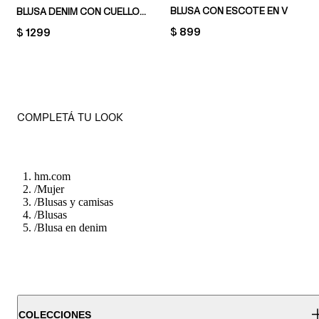
BLUSA CON ESCOTE EN V
BLUSA DENIM CON CUELLO PETER PAN
PRICE:
$ 899
PRICE:
$ 1299
COMPLETÁ TU LOOK
hm.com
/
Mujer
/
Blusas y camisas
/
Blusas
/
Blusa en denim
COLECCIONES