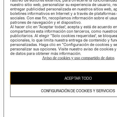
rastreo de editores externos, para ofrecerle la funcionalid
INVERSIONISTAS
TIENDA
nuestro sitio web, personalizar su experiencia de usuario, rea
entregar publicidad personalizada en nuestros sitios web, a
POLÍTICA
TÉRMINOS Y
boletines informativos en Internet y a través de plataformas
EMPRESARIAL
CONDICIONE
sociales. Con ese fin, recopilamos información sobre el usua
patrones de navegación y el dispositivo.
AVISO DE
Al hacer clic en “Aceptar todas”, acepta y está de acuerdo e
PRIVACIDAD
compartamos esta información con terceros, como nuestros
publicitarios. Al elegir “Solo cookies requeridas”, se bloque
GIFT CARD
opcionales, lo que limita nuestra entrega de contenido y fu
AVISO DE
personalizadas. Haga clic en “Configuración de cookies y se
COOKIES
personalizar sus opciones. Visite nuestro aviso de cookies 
de datos para obtener más información.
Aviso de cookies y uso compartido de datos
ACEPTAR TODO
Uruguay ($U)
CONFIGURACIÓN DE COOKIES Y SERVICIOS
CAMBIAR REGIÓN