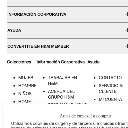
INFORMACIÓN CORPORATIVA
AYUDA
CONVERTITE EN H&M MEMBER
Colecciones
Información Corporativa
Ayuda
MUJER
TRABAJAR EN
CONTACTO
H&M
HOMBRE
SERVICIO AL
ACERCA DEL
CLIENTE
NIÑOS
GRUPO H&M
MI CUENTA
HOME
RESPONSABILIDAD
NUESTRAS
SOCIAL
TIENDAS
Antes de empezar a comprar
PRENSA
CLICK&COLL
Utilizamos cookies de origen y de terceros, incluidas otras 
RELACIÓN CON
- RETIRO EN