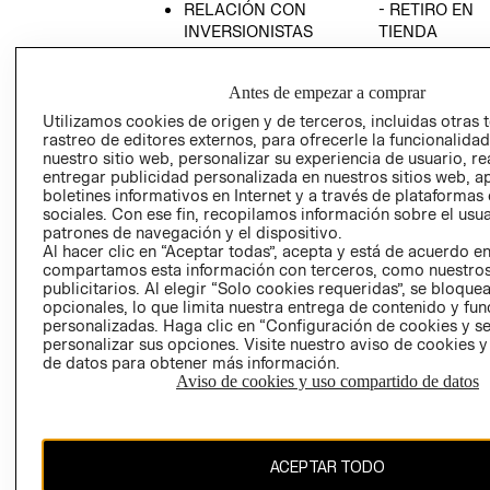
RELACIÓN CON
- RETIRO EN
INVERSIONISTAS
TIENDA
POLÍTICA
TÉRMINOS Y
EMPRESARIAL
CONDICIONE
Antes de empezar a comprar
AVISO DE
Utilizamos cookies de origen y de terceros, incluidas otras 
PRIVACIDAD
rastreo de editores externos, para ofrecerle la funcionalid
nuestro sitio web, personalizar su experiencia de usuario, rea
GIFT CARD
entregar publicidad personalizada en nuestros sitios web, a
boletines informativos en Internet y a través de plataformas
AVISO DE
sociales. Con ese fin, recopilamos información sobre el usua
COOKIES
patrones de navegación y el dispositivo.
Al hacer clic en “Aceptar todas”, acepta y está de acuerdo e
compartamos esta información con terceros, como nuestros
publicitarios. Al elegir “Solo cookies requeridas”, se bloque
opcionales, lo que limita nuestra entrega de contenido y fu
personalizadas. Haga clic en “Configuración de cookies y se
personalizar sus opciones. Visite nuestro aviso de cookies 
de datos para obtener más información.
Uruguay ($U)
Aviso de cookies y uso compartido de datos
CAMBIAR REGIÓN
ACEPTAR TODO