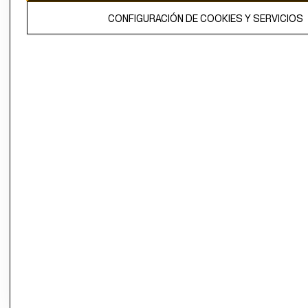
El contenido de esta página web está protegido por copyright y es
CONFIGURACIÓN DE COOKIES Y SERVICIOS
propiedad de H&M Hennes & Mauritz AB.