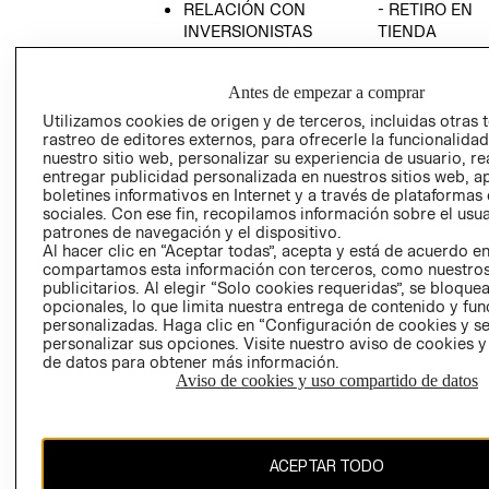
RELACIÓN CON
- RETIRO EN
INVERSIONISTAS
TIENDA
POLÍTICA
TÉRMINOS Y
EMPRESARIAL
CONDICIONE
Antes de empezar a comprar
AVISO DE
Utilizamos cookies de origen y de terceros, incluidas otras 
PRIVACIDAD
rastreo de editores externos, para ofrecerle la funcionalid
nuestro sitio web, personalizar su experiencia de usuario, rea
GIFT CARD
entregar publicidad personalizada en nuestros sitios web, a
boletines informativos en Internet y a través de plataformas
AVISO DE
sociales. Con ese fin, recopilamos información sobre el usua
COOKIES
patrones de navegación y el dispositivo.
Al hacer clic en “Aceptar todas”, acepta y está de acuerdo e
compartamos esta información con terceros, como nuestros
publicitarios. Al elegir “Solo cookies requeridas”, se bloque
opcionales, lo que limita nuestra entrega de contenido y fu
personalizadas. Haga clic en “Configuración de cookies y se
personalizar sus opciones. Visite nuestro aviso de cookies 
de datos para obtener más información.
Uruguay ($U)
Aviso de cookies y uso compartido de datos
CAMBIAR REGIÓN
ACEPTAR TODO