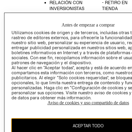
RELACIÓN CON
- RETIRO EN
INVERSIONISTAS
TIENDA
POLÍTICA
TÉRMINOS Y
EMPRESARIAL
CONDICIONE
Antes de empezar a comprar
AVISO DE
Utilizamos cookies de origen y de terceros, incluidas otras 
PRIVACIDAD
rastreo de editores externos, para ofrecerle la funcionalid
nuestro sitio web, personalizar su experiencia de usuario, rea
GIFT CARD
entregar publicidad personalizada en nuestros sitios web, a
boletines informativos en Internet y a través de plataformas
AVISO DE
sociales. Con ese fin, recopilamos información sobre el usua
COOKIES
patrones de navegación y el dispositivo.
Al hacer clic en “Aceptar todas”, acepta y está de acuerdo e
compartamos esta información con terceros, como nuestros
publicitarios. Al elegir “Solo cookies requeridas”, se bloque
opcionales, lo que limita nuestra entrega de contenido y fu
personalizadas. Haga clic en “Configuración de cookies y se
personalizar sus opciones. Visite nuestro aviso de cookies 
de datos para obtener más información.
Uruguay ($U)
Aviso de cookies y uso compartido de datos
CAMBIAR REGIÓN
ACEPTAR TODO