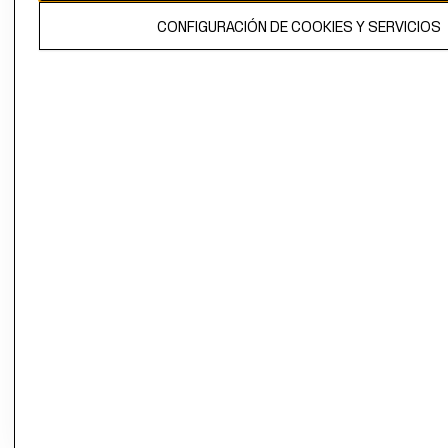
El contenido de esta página web está protegido por copyright y es
CONFIGURACIÓN DE COOKIES Y SERVICIOS
propiedad de H&M Hennes & Mauritz AB.