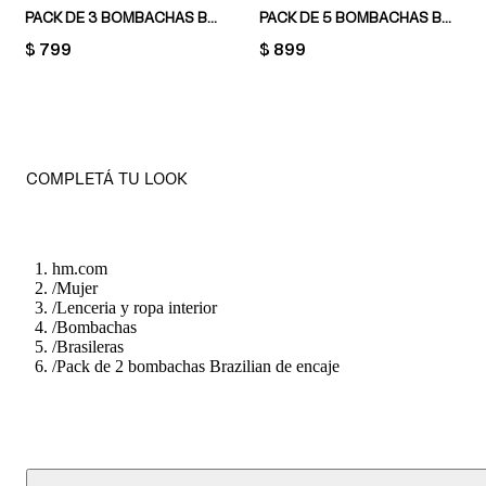
PACK DE 3 BOMBACHAS BRAZILIAN DE ALGODÓN Y ENCAJE
PACK DE 5 BOMBACHAS BRAZILIAN
PRICE:
$ 799
PRICE:
$ 899
COMPLETÁ TU LOOK
hm.com
/
Mujer
/
Lenceria y ropa interior
/
Bombachas
/
Brasileras
/
Pack de 2 bombachas Brazilian de encaje