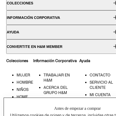
COLECCIONES
INFORMACIÓN CORPORATIVA
AYUDA
CONVERTITE EN H&M MEMBER
Colecciones
Información Corporativa
Ayuda
MUJER
TRABAJAR EN
CONTACTO
H&M
HOMBRE
SERVICIO AL
ACERCA DEL
CLIENTE
NIÑOS
GRUPO H&M
MI CUENTA
HOME
RESPONSABILIDAD
NUESTRAS
SOCIAL
TIENDAS
Antes de empezar a comprar
PRENSA
CLICK&COLL
Utilizamos cookies de origen y de terceros, incluidas otras 