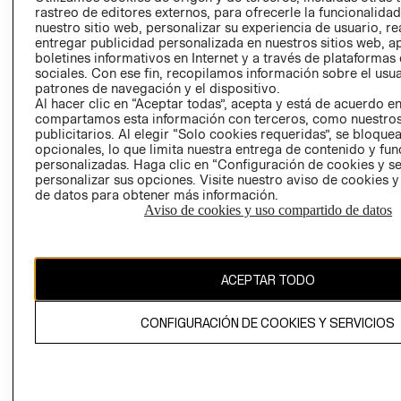
RELACIÓN CON
- RETIRO EN
rastreo de editores externos, para ofrecerle la funcionalid
nuestro sitio web, personalizar su experiencia de usuario, rea
INVERSIONISTAS
TIENDA
entregar publicidad personalizada en nuestros sitios web, a
POLÍTICA
TÉRMINOS Y
boletines informativos en Internet y a través de plataformas
EMPRESARIAL
CONDICIONE
sociales. Con ese fin, recopilamos información sobre el usua
patrones de navegación y el dispositivo.
AVISO DE
Al hacer clic en “Aceptar todas”, acepta y está de acuerdo e
PRIVACIDAD
compartamos esta información con terceros, como nuestros
publicitarios. Al elegir “Solo cookies requeridas”, se bloque
GIFT CARD
opcionales, lo que limita nuestra entrega de contenido y fu
personalizadas. Haga clic en “Configuración de cookies y se
AVISO DE
personalizar sus opciones. Visite nuestro aviso de cookies 
COOKIES
de datos para obtener más información.
Aviso de cookies y uso compartido de datos
ACEPTAR TODO
Uruguay ($U)
CONFIGURACIÓN DE COOKIES Y SERVICIOS
CAMBIAR REGIÓN