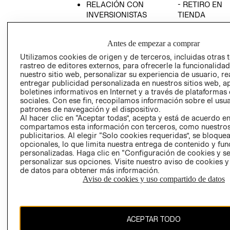
RELACIÓN CON
- RETIRO EN
INVERSIONISTAS
TIENDA
POLÍTICA
TÉRMINOS Y
EMPRESARIAL
CONDICIONE
Antes de empezar a comprar
AVISO DE
Utilizamos cookies de origen y de terceros, incluidas otras 
PRIVACIDAD
rastreo de editores externos, para ofrecerle la funcionalid
nuestro sitio web, personalizar su experiencia de usuario, rea
GIFT CARD
entregar publicidad personalizada en nuestros sitios web, a
boletines informativos en Internet y a través de plataformas
AVISO DE
sociales. Con ese fin, recopilamos información sobre el usua
COOKIES
patrones de navegación y el dispositivo.
Al hacer clic en “Aceptar todas”, acepta y está de acuerdo e
compartamos esta información con terceros, como nuestros
publicitarios. Al elegir “Solo cookies requeridas”, se bloque
opcionales, lo que limita nuestra entrega de contenido y fu
personalizadas. Haga clic en “Configuración de cookies y se
personalizar sus opciones. Visite nuestro aviso de cookies 
de datos para obtener más información.
Uruguay ($U)
Aviso de cookies y uso compartido de datos
CAMBIAR REGIÓN
ACEPTAR TODO