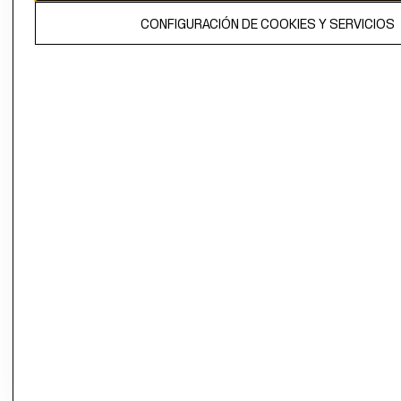
El contenido de esta página web está protegido por copyright y es
CONFIGURACIÓN DE COOKIES Y SERVICIOS
propiedad de H&M Hennes & Mauritz AB.