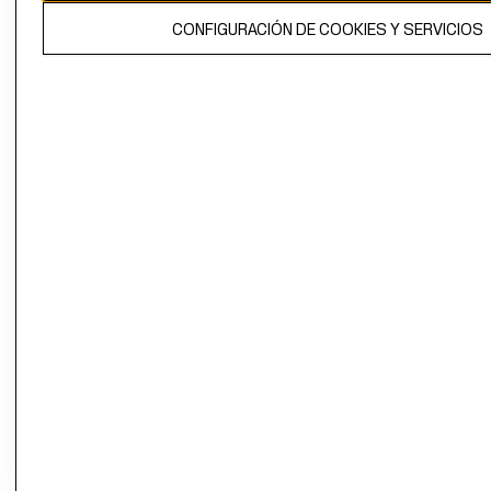
El contenido de esta página web está protegido por copyright y es
CONFIGURACIÓN DE COOKIES Y SERVICIOS
propiedad de H&M Hennes & Mauritz AB.