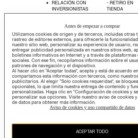
RELACIÓN CON
- RETIRO EN
INVERSIONISTAS
TIENDA
POLÍTICA
TÉRMINOS Y
EMPRESARIAL
CONDICIONE
Antes de empezar a comprar
AVISO DE
Utilizamos cookies de origen y de terceros, incluidas otras 
PRIVACIDAD
rastreo de editores externos, para ofrecerle la funcionalid
nuestro sitio web, personalizar su experiencia de usuario, rea
GIFT CARD
entregar publicidad personalizada en nuestros sitios web, a
boletines informativos en Internet y a través de plataformas
AVISO DE
sociales. Con ese fin, recopilamos información sobre el usua
COOKIES
patrones de navegación y el dispositivo.
Al hacer clic en “Aceptar todas”, acepta y está de acuerdo e
compartamos esta información con terceros, como nuestros
publicitarios. Al elegir “Solo cookies requeridas”, se bloque
opcionales, lo que limita nuestra entrega de contenido y fu
personalizadas. Haga clic en “Configuración de cookies y se
personalizar sus opciones. Visite nuestro aviso de cookies 
de datos para obtener más información.
Uruguay ($U)
Aviso de cookies y uso compartido de datos
CAMBIAR REGIÓN
ACEPTAR TODO