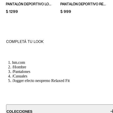
PANTALÓN DEPORTIVO LOOSE FIT
PANTALÓN DEPORTIVO RELAXED FIT
PRICE:
$ 1299
PRICE:
$ 999
COMPLETÁ TU LOOK
hm.com
/
Hombre
/
Pantalones
/
Casuales
/
Jogger efecto neopreno Relaxed Fit
COLECCIONES