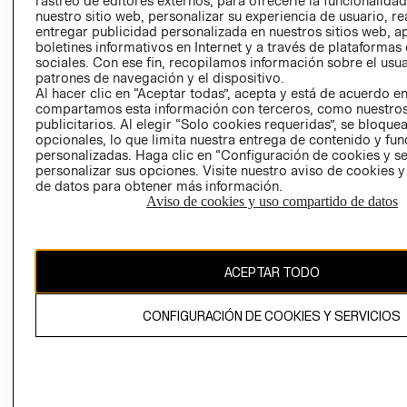
rastreo de editores externos, para ofrecerle la funcionalid
INVERSIONISTAS
TIENDA
nuestro sitio web, personalizar su experiencia de usuario, rea
entregar publicidad personalizada en nuestros sitios web, a
POLÍTICA
TÉRMINOS Y
boletines informativos en Internet y a través de plataformas
EMPRESARIAL
CONDICIONE
sociales. Con ese fin, recopilamos información sobre el usua
patrones de navegación y el dispositivo.
AVISO DE
Al hacer clic en “Aceptar todas”, acepta y está de acuerdo e
PRIVACIDAD
compartamos esta información con terceros, como nuestros
publicitarios. Al elegir “Solo cookies requeridas”, se bloque
GIFT CARD
opcionales, lo que limita nuestra entrega de contenido y fu
AVISO DE
personalizadas. Haga clic en “Configuración de cookies y se
COOKIES
personalizar sus opciones. Visite nuestro aviso de cookies 
de datos para obtener más información.
Aviso de cookies y uso compartido de datos
ACEPTAR TODO
Uruguay ($U)
CONFIGURACIÓN DE COOKIES Y SERVICIOS
CAMBIAR REGIÓN