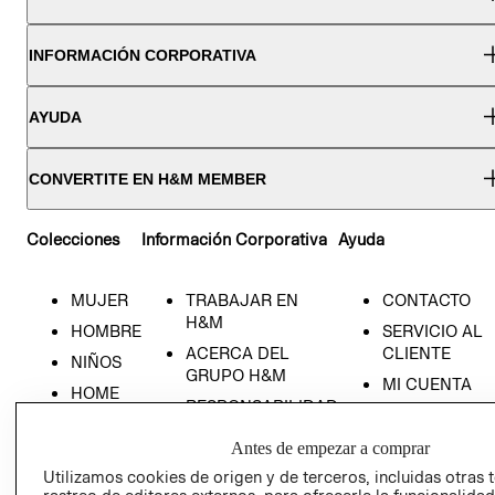
INFORMACIÓN CORPORATIVA
AYUDA
CONVERTITE EN H&M MEMBER
Colecciones
Información Corporativa
Ayuda
MUJER
TRABAJAR EN
CONTACTO
H&M
HOMBRE
SERVICIO AL
ACERCA DEL
CLIENTE
NIÑOS
GRUPO H&M
MI CUENTA
HOME
RESPONSABILIDAD
NUESTRAS
SOCIAL
TIENDAS
Antes de empezar a comprar
PRENSA
CLICK&COLL
Utilizamos cookies de origen y de terceros, incluidas otras 
RELACIÓN CON
- RETIRO EN