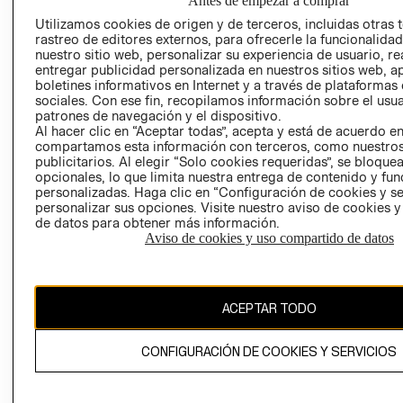
Antes de empezar a comprar
TIENDAS
PRENSA
Utilizamos cookies de origen y de terceros, incluidas otras 
CLICK&COLL
rastreo de editores externos, para ofrecerle la funcionalid
RELACIÓN CON
- RETIRO EN
nuestro sitio web, personalizar su experiencia de usuario, rea
INVERSIONISTAS
TIENDA
entregar publicidad personalizada en nuestros sitios web, a
boletines informativos en Internet y a través de plataformas
POLÍTICA
TÉRMINOS Y
sociales. Con ese fin, recopilamos información sobre el usua
EMPRESARIAL
CONDICIONE
patrones de navegación y el dispositivo.
Al hacer clic en “Aceptar todas”, acepta y está de acuerdo e
AVISO DE
compartamos esta información con terceros, como nuestros
PRIVACIDAD
publicitarios. Al elegir “Solo cookies requeridas”, se bloque
opcionales, lo que limita nuestra entrega de contenido y fu
GIFT CARD
personalizadas. Haga clic en “Configuración de cookies y se
AVISO DE
personalizar sus opciones. Visite nuestro aviso de cookies 
COOKIES
de datos para obtener más información.
Aviso de cookies y uso compartido de datos
ACEPTAR TODO
Uruguay ($U)
CONFIGURACIÓN DE COOKIES Y SERVICIOS
CAMBIAR REGIÓN