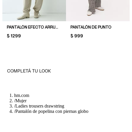
PANTALÓN EFECTO ARRUGADO CON PIERNAS BARREL
PANTALÓN DE PUNTO
PRICE:
$ 1299
PRICE:
$ 999
COMPLETÁ TU LOOK
hm.com
/
Mujer
/
Ladies trousers drawstring
/
Pantalón de popelina con piernas globo