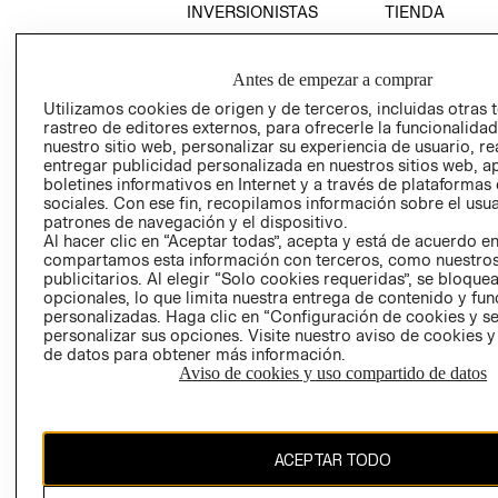
INVERSIONISTAS
TIENDA
POLÍTICA
TÉRMINOS Y
EMPRESARIAL
CONDICIONE
Antes de empezar a comprar
AVISO DE
Utilizamos cookies de origen y de terceros, incluidas otras 
PRIVACIDAD
rastreo de editores externos, para ofrecerle la funcionalid
nuestro sitio web, personalizar su experiencia de usuario, rea
GIFT CARD
entregar publicidad personalizada en nuestros sitios web, a
AVISO DE
boletines informativos en Internet y a través de plataformas
sociales. Con ese fin, recopilamos información sobre el usua
COOKIES
patrones de navegación y el dispositivo.
Al hacer clic en “Aceptar todas”, acepta y está de acuerdo e
compartamos esta información con terceros, como nuestros
publicitarios. Al elegir “Solo cookies requeridas”, se bloque
opcionales, lo que limita nuestra entrega de contenido y fu
personalizadas. Haga clic en “Configuración de cookies y se
personalizar sus opciones. Visite nuestro aviso de cookies 
de datos para obtener más información.
Uruguay ($U)
Aviso de cookies y uso compartido de datos
CAMBIAR REGIÓN
ACEPTAR TODO
El contenido de esta página web está protegido por copyright y es