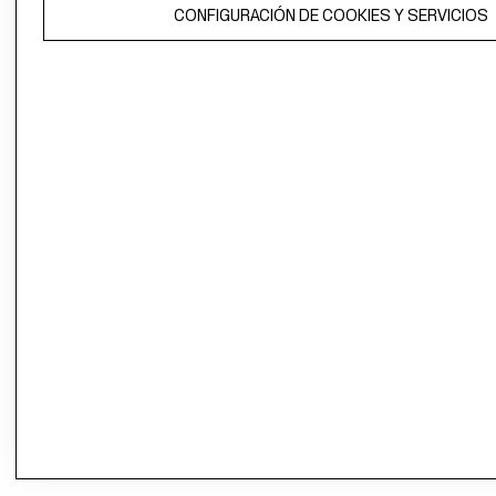
CONFIGURACIÓN DE COOKIES Y SERVICIOS
propiedad de H&M Hennes & Mauritz AB.