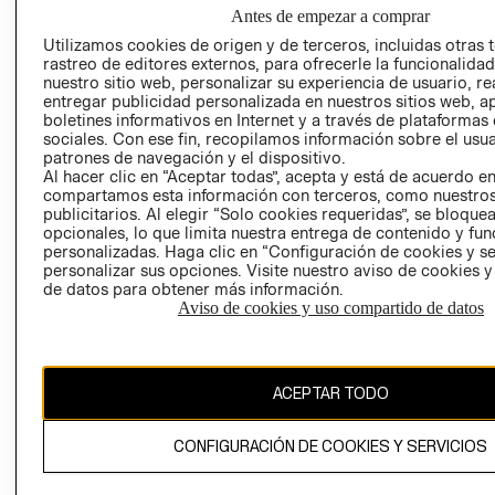
NUESTRAS
Antes de empezar a comprar
SOCIAL
TIENDAS
Utilizamos cookies de origen y de terceros, incluidas otras 
PRENSA
CLICK&COLL
rastreo de editores externos, para ofrecerle la funcionalid
RELACIÓN CON
- RETIRO EN
nuestro sitio web, personalizar su experiencia de usuario, rea
entregar publicidad personalizada en nuestros sitios web, a
INVERSIONISTAS
TIENDA
boletines informativos en Internet y a través de plataformas
POLÍTICA
TÉRMINOS Y
sociales. Con ese fin, recopilamos información sobre el usua
EMPRESARIAL
CONDICIONE
patrones de navegación y el dispositivo.
Al hacer clic en “Aceptar todas”, acepta y está de acuerdo e
AVISO DE
compartamos esta información con terceros, como nuestros
PRIVACIDAD
publicitarios. Al elegir “Solo cookies requeridas”, se bloque
opcionales, lo que limita nuestra entrega de contenido y fu
GIFT CARD
personalizadas. Haga clic en “Configuración de cookies y se
AVISO DE
personalizar sus opciones. Visite nuestro aviso de cookies 
de datos para obtener más información.
COOKIES
Aviso de cookies y uso compartido de datos
ACEPTAR TODO
Uruguay ($U)
CONFIGURACIÓN DE COOKIES Y SERVICIOS
CAMBIAR REGIÓN