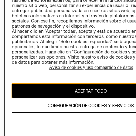
rastreo de editores externos, para ofrecerle la funcionalid
INVERSIONISTAS
TIENDA
nuestro sitio web, personalizar su experiencia de usuario, rea
entregar publicidad personalizada en nuestros sitios web, a
POLÍTICA
TÉRMINOS Y
boletines informativos en Internet y a través de plataformas
EMPRESARIAL
CONDICIONE
sociales. Con ese fin, recopilamos información sobre el usua
patrones de navegación y el dispositivo.
AVISO DE
Al hacer clic en “Aceptar todas”, acepta y está de acuerdo e
PRIVACIDAD
compartamos esta información con terceros, como nuestros
publicitarios. Al elegir “Solo cookies requeridas”, se bloque
GIFT CARD
opcionales, lo que limita nuestra entrega de contenido y fu
AVISO DE
personalizadas. Haga clic en “Configuración de cookies y se
COOKIES
personalizar sus opciones. Visite nuestro aviso de cookies 
de datos para obtener más información.
Aviso de cookies y uso compartido de datos
ACEPTAR TODO
Uruguay ($U)
CONFIGURACIÓN DE COOKIES Y SERVICIOS
CAMBIAR REGIÓN