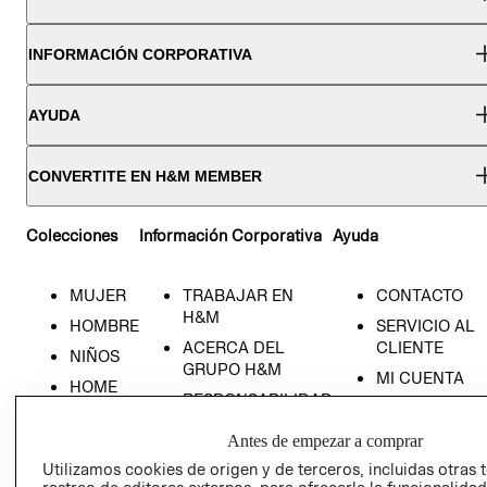
INFORMACIÓN CORPORATIVA
AYUDA
CONVERTITE EN H&M MEMBER
Colecciones
Información Corporativa
Ayuda
MUJER
TRABAJAR EN
CONTACTO
H&M
HOMBRE
SERVICIO AL
ACERCA DEL
CLIENTE
NIÑOS
GRUPO H&M
MI CUENTA
HOME
RESPONSABILIDAD
NUESTRAS
SOCIAL
TIENDAS
Antes de empezar a comprar
PRENSA
CLICK&COLL
Utilizamos cookies de origen y de terceros, incluidas otras 
RELACIÓN CON
- RETIRO EN