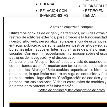
PRENSA
CLICK&COLL
RELACIÓN CON
- RETIRO EN
INVERSIONISTAS
TIENDA
POLÍTICA
TÉRMINOS Y
Antes de empezar a comprar
EMPRESARIAL
CONDICIONE
Utilizamos cookies de origen y de terceros, incluidas otras 
AVISO DE
rastreo de editores externos, para ofrecerle la funcionalid
PRIVACIDAD
nuestro sitio web, personalizar su experiencia de usuario, rea
GIFT CARD
entregar publicidad personalizada en nuestros sitios web, a
boletines informativos en Internet y a través de plataformas
AVISO DE
sociales. Con ese fin, recopilamos información sobre el usua
COOKIES
patrones de navegación y el dispositivo.
Al hacer clic en “Aceptar todas”, acepta y está de acuerdo e
compartamos esta información con terceros, como nuestros
publicitarios. Al elegir “Solo cookies requeridas”, se bloque
opcionales, lo que limita nuestra entrega de contenido y fu
personalizadas. Haga clic en “Configuración de cookies y se
personalizar sus opciones. Visite nuestro aviso de cookies 
de datos para obtener más información.
Uruguay ($U)
Aviso de cookies y uso compartido de datos
CAMBIAR REGIÓN