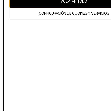
ACEPTAR TODO
CONFIGURACIÓN DE COOKIES Y SERVICIOS
El contenido de esta página web está protegido por copyright y es
propiedad de H&M Hennes & Mauritz AB.