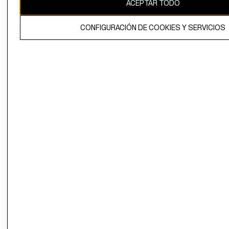
ACEPTAR TODO
CONFIGURACIÓN DE COOKIES Y SERVICIOS
El contenido de esta página web está protegido por copyright y es
propiedad de H&M Hennes & Mauritz AB.