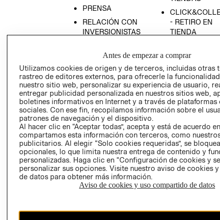
PRENSA
CLICK&COLL
RELACIÓN CON
- RETIRO EN
INVERSIONISTAS
TIENDA
POLÍTICA
TÉRMINOS Y
Antes de empezar a comprar
EMPRESARIAL
CONDICIONE
Utilizamos cookies de origen y de terceros, incluidas otras 
AVISO DE
rastreo de editores externos, para ofrecerle la funcionalid
PRIVACIDAD
nuestro sitio web, personalizar su experiencia de usuario, rea
GIFT CARD
entregar publicidad personalizada en nuestros sitios web, a
boletines informativos en Internet y a través de plataformas
AVISO DE
sociales. Con ese fin, recopilamos información sobre el usua
COOKIES
patrones de navegación y el dispositivo.
Al hacer clic en “Aceptar todas”, acepta y está de acuerdo e
compartamos esta información con terceros, como nuestros
publicitarios. Al elegir “Solo cookies requeridas”, se bloque
opcionales, lo que limita nuestra entrega de contenido y fu
personalizadas. Haga clic en “Configuración de cookies y se
personalizar sus opciones. Visite nuestro aviso de cookies 
de datos para obtener más información.
Uruguay ($U)
Aviso de cookies y uso compartido de datos
CAMBIAR REGIÓN