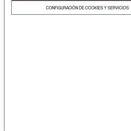
El contenido de esta página web está protegido por copyright y es
CONFIGURACIÓN DE COOKIES Y SERVICIOS
propiedad de H&M Hennes & Mauritz AB.