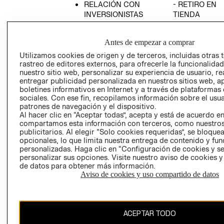
RELACIÓN CON
- RETIRO EN
INVERSIONISTAS
TIENDA
POLÍTICA
TÉRMINOS Y
EMPRESARIAL
CONDICIONE
Antes de empezar a comprar
AVISO DE
Utilizamos cookies de origen y de terceros, incluidas otras 
PRIVACIDAD
rastreo de editores externos, para ofrecerle la funcionalid
nuestro sitio web, personalizar su experiencia de usuario, rea
GIFT CARD
entregar publicidad personalizada en nuestros sitios web, a
boletines informativos en Internet y a través de plataformas
AVISO DE
sociales. Con ese fin, recopilamos información sobre el usua
COOKIES
patrones de navegación y el dispositivo.
Al hacer clic en “Aceptar todas”, acepta y está de acuerdo e
compartamos esta información con terceros, como nuestros
publicitarios. Al elegir “Solo cookies requeridas”, se bloque
opcionales, lo que limita nuestra entrega de contenido y fu
personalizadas. Haga clic en “Configuración de cookies y se
personalizar sus opciones. Visite nuestro aviso de cookies 
de datos para obtener más información.
Uruguay ($U)
Aviso de cookies y uso compartido de datos
CAMBIAR REGIÓN
ACEPTAR TODO