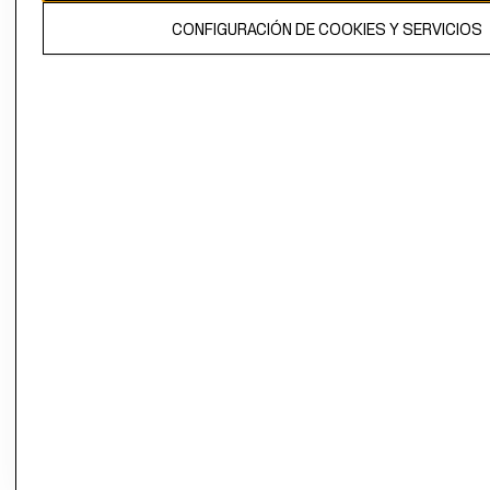
El contenido de esta página web está protegido por copyright y es
CONFIGURACIÓN DE COOKIES Y SERVICIOS
propiedad de H&M Hennes & Mauritz AB.