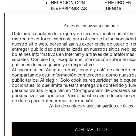
RELACIÓN CON
- RETIRO EN
INVERSIONISTAS
TIENDA
POLÍTICA
TÉRMINOS Y
EMPRESARIAL
CONDICIONE
Antes de empezar a comprar
AVISO DE
Utilizamos cookies de origen y de terceros, incluidas otras 
PRIVACIDAD
rastreo de editores externos, para ofrecerle la funcionalid
nuestro sitio web, personalizar su experiencia de usuario, rea
GIFT CARD
entregar publicidad personalizada en nuestros sitios web, a
boletines informativos en Internet y a través de plataformas
AVISO DE
sociales. Con ese fin, recopilamos información sobre el usua
COOKIES
patrones de navegación y el dispositivo.
Al hacer clic en “Aceptar todas”, acepta y está de acuerdo e
compartamos esta información con terceros, como nuestros
publicitarios. Al elegir “Solo cookies requeridas”, se bloque
opcionales, lo que limita nuestra entrega de contenido y fu
personalizadas. Haga clic en “Configuración de cookies y se
personalizar sus opciones. Visite nuestro aviso de cookies 
de datos para obtener más información.
Uruguay ($U)
Aviso de cookies y uso compartido de datos
CAMBIAR REGIÓN
ACEPTAR TODO