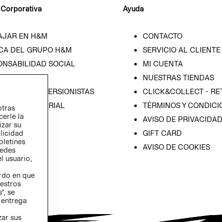
 Corporativa
Ayuda
AJAR EN H&M
CONTACTO
CA DEL GRUPO H&M
SERVICIO AL CLIENTE
ONSABILIDAD SOCIAL
MI CUENTA
SA
NUESTRAS TIENDAS
IÓN CON INVERSIONISTAS
CLICK&COLLECT - RE
ICA EMPRESARIAL
TÉRMINOS Y CONDICI
otras
cerle la
AVISO DE PRIVACIDA
izar su
blicidad
GIFT CARD
oletines
AVISO DE COOKIES
redes
l usuario,
erdo en que
estros
”, se
 entrega
zar sus