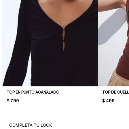
TOP EN PUNTO ACANALADO
TOP DE CUELL
PRICE:
$ 799
PRICE:
$ 499
COMPLETÁ TU LOOK